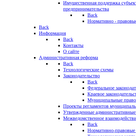
Имущественная поддержка субъект
предпринимательства
Back
Нормативно - правовы
Back
Информация
Back
Контакты
О сайте
Административная реформа
Back
Технологические схемы
Законодательство
Back
Федеральное законодат
Краевое законодательс
Муниципальные право
Проекты регламентов муниципаль
Утвержденные административные
Межведомственное взаимодейств
Back
Нормативно-правовые