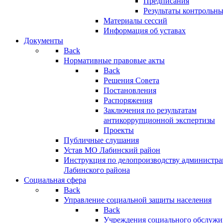
Предписания
Результаты контрольн
Материалы сессий
Информация об уставах
Документы
Back
Нормативные правовые акты
Back
Решения Совета
Постановления
Распоряжения
Заключения по результатам
антикоррупционной экспертизы
Проекты
Публичные слушания
Устав МО Лабинский район
Инструкция по делопроизводству администр
Лабинского района
Социальная сфера
Back
Управление социальной защиты населения
Back
Учреждения социального обслужи