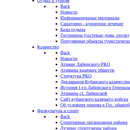
Отдых и туризм
Back
Новости
Информационные материалы
Санаторно - курортное лечение
Базы отдыха
Гостиницы (гостевые дома, отели)
Популярные объекты туристическо
Казачество
Back
Новости
Атаман Лабинского РКО
Атаманы казачьих обществ
Структура РКО
Декларация Кубанского казачества
История 1-го Лабинского Генерала
Атаманы ст. Лабинской
Cайт кубанского казачьего войска
Об условиях приема в Гос. общео
Физкультура и спорт
Back
Спортивные организации района
Лучшие спортсмены района