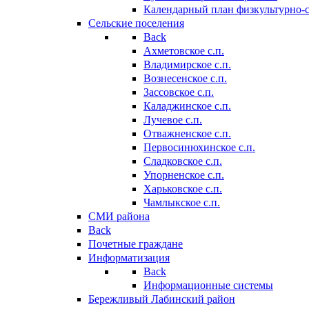
Календарный план физкультурно-
Сельские поселения
Back
Ахметовское с.п.
Владимирское с.п.
Вознесенское с.п.
Зассовское с.п.
Каладжинское с.п.
Лучевое с.п.
Отважненское с.п.
Первосинюхинское с.п.
Сладковское с.п.
Упорненское с.п.
Харьковское с.п.
Чамлыкское с.п.
СМИ района
Back
Почетные граждане
Информатизация
Back
Информационные системы
Бережливый Лабинский район