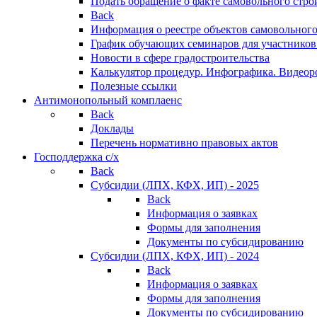
Подать обращение о факте самовольного стро
Back
Информация о реестре объектов самовольного
График обучающих семинаров для участников
Новости в сфере градостроительства
Калькулятор процедур. Инфографика. Видеор
Полезные ссылки
Антимонопольный комплаенс
Back
Доклады
Перечень нормативно правовых актов
Господдержка с/х
Back
Субсидии (ЛПХ, КФХ, ИП) - 2025
Back
Информация о заявках
Формы для заполнения
Документы по субсидированию
Субсидии (ЛПХ, КФХ, ИП) - 2024
Back
Информация о заявках
Формы для заполнения
Документы по субсидированию