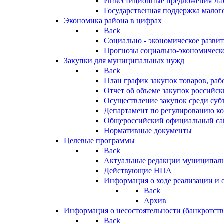
Инвестиционные предложения Ла
Государственная поддержка мало
Экономика района в цифрах
Back
Социально - экономическое разви
Прогнозы социально-экономическо
Закупки для муниципальных нужд
Back
План график закупок товаров, ра
Отчет об объеме закупок российск
Осуществление закупок среди с
Департамент по регулированию ко
Общероссийский официальный сайт
Нормативные документы
Целевые программы
Back
Актуальные редакции муниципал
Действующие НПА
Информация о ходе реализации и
Back
Архив
Информация о несостоятельности (банкротств
Back