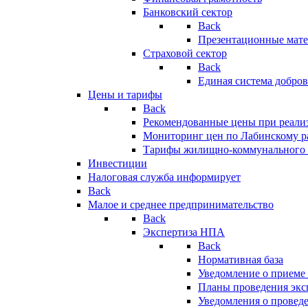
Банковский сектор
Back
Презентационные мате
Страховой сектор
Back
Единая система добро
Цены и тарифы
Back
Рекомендованные цены при реализ
Мониторинг цен по Лабинскому р
Тарифы жилищно-коммунального 
Инвестиции
Налоговая служба информирует
Back
Малое и среднее предпринимательство
Back
Экспертиза НПА
Back
Нормативная база
Уведомление о приеме
Планы проведения эк
Уведомления о провед