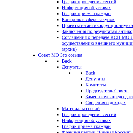
График проведения сессий
Информация об уставах
График приема граждан
Контроль в сфере закупок
Проекты на антикоррупционную э
Заключения по результатам антик
Соглашения о передаче КСП МО 
осуществлению внешнего муницип
(архив)
Совет МО 3го созыва
Back
Депутаты
Back
Депутаты
Комитеты
Председатель Совета
Заместитель председат
Сведения о доходах
Материалы сессий
График проведения сессий
Информация об уставах
График приема граждан
Фракция партии "Единая Россия"