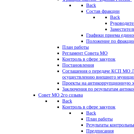
Back
Состав фракции
Back
Руководите
Заместител
Графики приема едино
Положение по фракци
План работы
Регламент Совета МО
Контроль в сфере закупок
Постановления
Соглашения о передаче КСП МО 
осуществлению внешнего муницип
Проекты на антикоррупционную э
Заключения по результатам антик
Совет МО 2го созыва
Back
Контроль в сфере закупок
Back
План работы
Результаты контрольн
Предписания