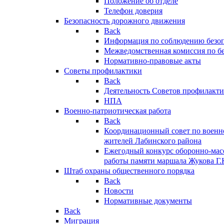
Положение об отделе
Телефон доверия
Безопасность дорожного движения
Back
Информация по соблюдению безо
Межведомственная комиссия по б
Нормативно-правовые акты
Советы профилактики
Back
Деятельность Советов профилакт
НПА
Военно-патриотическая работа
Back
Координационный совет по военн
жителей Лабинского района
Ежегодный конкурс оборонно-мас
работы памяти маршала Жукова Г.
Штаб охраны общественного порядка
Back
Новости
Нормативные документы
Back
Миграция