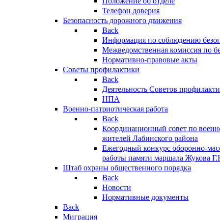
Положение об отделе
Телефон доверия
Безопасность дорожного движения
Back
Информация по соблюдению безо
Межведомственная комиссия по б
Нормативно-правовые акты
Советы профилактики
Back
Деятельность Советов профилакт
НПА
Военно-патриотическая работа
Back
Координационный совет по военн
жителей Лабинского района
Ежегодный конкурс оборонно-мас
работы памяти маршала Жукова Г.
Штаб охраны общественного порядка
Back
Новости
Нормативные документы
Back
Миграция