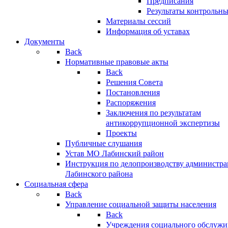
Предписания
Результаты контрольн
Материалы сессий
Информация об уставах
Документы
Back
Нормативные правовые акты
Back
Решения Совета
Постановления
Распоряжения
Заключения по результатам
антикоррупционной экспертизы
Проекты
Публичные слушания
Устав МО Лабинский район
Инструкция по делопроизводству администр
Лабинского района
Социальная сфера
Back
Управление социальной защиты населения
Back
Учреждения социального обслужи