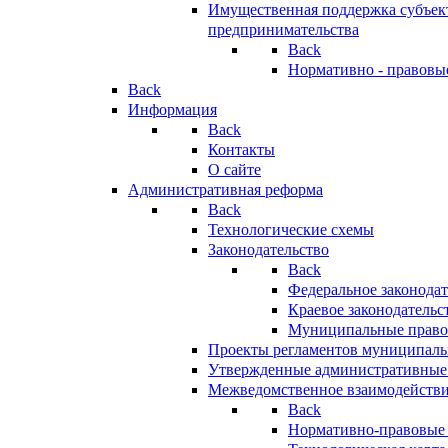
Имущественная поддержка субъект
предпринимательства
Back
Нормативно - правовы
Back
Информация
Back
Контакты
О сайте
Административная реформа
Back
Технологические схемы
Законодательство
Back
Федеральное законодат
Краевое законодательс
Муниципальные право
Проекты регламентов муниципаль
Утвержденные административные
Межведомственное взаимодейств
Back
Нормативно-правовые