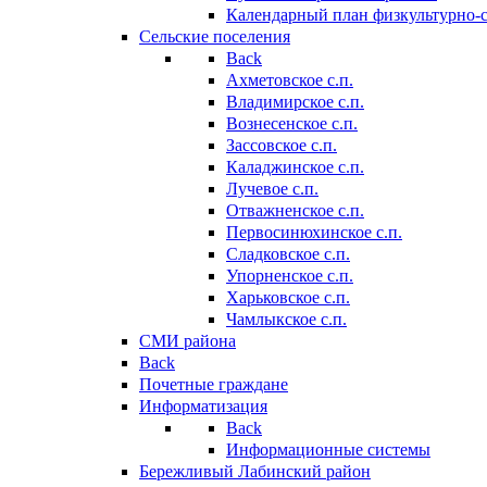
Календарный план физкультурно-
Сельские поселения
Back
Ахметовское с.п.
Владимирское с.п.
Вознесенское с.п.
Зассовское с.п.
Каладжинское с.п.
Лучевое с.п.
Отважненское с.п.
Первосинюхинское с.п.
Сладковское с.п.
Упорненское с.п.
Харьковское с.п.
Чамлыкское с.п.
СМИ района
Back
Почетные граждане
Информатизация
Back
Информационные системы
Бережливый Лабинский район