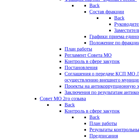
Back
Состав фракции
Back
Руководите
Заместител
Графики приема едино
Положение по фракци
План работы
Регламент Совета МО
Контроль в сфере закупок
Постановления
Соглашения о передаче КСП МО 
осуществлению внешнего муницип
Проекты на антикоррупционную э
Заключения по результатам антик
Совет МО 2го созыва
Back
Контроль в сфере закупок
Back
План работы
Результаты контрольн
Предписания