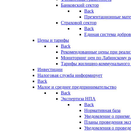
Банковский сектор
Back
Презентационные мате
Страховой сектор
Back
Единая система добро
Цены и тарифы
Back
Рекомендованные цены при реализ
Мониторинг цен по Лабинскому р
Тарифы жилищно-коммунального 
Инвестиции
Налоговая служба информирует
Back
Малое и среднее предпринимательство
Back
Экспертиза НПА
Back
Нормативная база
Уведомление о приеме
Планы проведения эк
Уведомления о провед