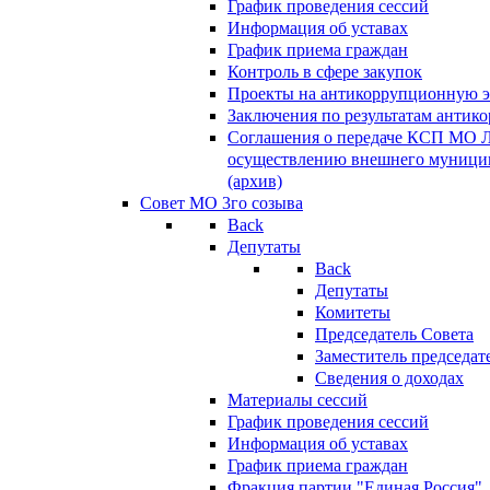
График проведения сессий
Информация об уставах
График приема граждан
Контроль в сфере закупок
Проекты на антикоррупционную э
Заключения по результатам антик
Соглашения о передаче КСП МО 
осуществлению внешнего муницип
(архив)
Совет МО 3го созыва
Back
Депутаты
Back
Депутаты
Комитеты
Председатель Совета
Заместитель председат
Сведения о доходах
Материалы сессий
График проведения сессий
Информация об уставах
График приема граждан
Фракция партии "Единая Россия"