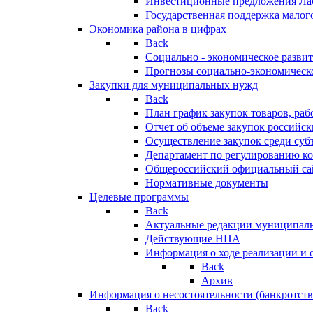
Инвестиционные предложения Ла
Государственная поддержка мало
Экономика района в цифрах
Back
Социально - экономическое разви
Прогнозы социально-экономическо
Закупки для муниципальных нужд
Back
План график закупок товаров, ра
Отчет об объеме закупок российск
Осуществление закупок среди с
Департамент по регулированию ко
Общероссийский официальный сайт
Нормативные документы
Целевые программы
Back
Актуальные редакции муниципал
Действующие НПА
Информация о ходе реализации и
Back
Архив
Информация о несостоятельности (банкротств
Back