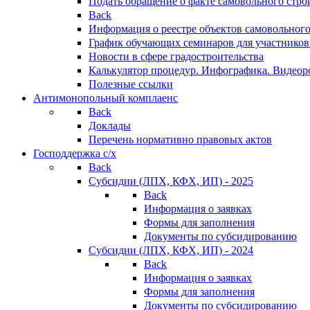
Подать обращение о факте самовольного стро
Back
Информация о реестре объектов самовольного
График обучающих семинаров для участников
Новости в сфере градостроительства
Калькулятор процедур. Инфографика. Видеор
Полезные ссылки
Антимонопольный комплаенс
Back
Доклады
Перечень нормативно правовых актов
Господдержка с/х
Back
Субсидии (ЛПХ, КФХ, ИП) - 2025
Back
Информация о заявках
Формы для заполнения
Документы по субсидированию
Субсидии (ЛПХ, КФХ, ИП) - 2024
Back
Информация о заявках
Формы для заполнения
Документы по субсидированию