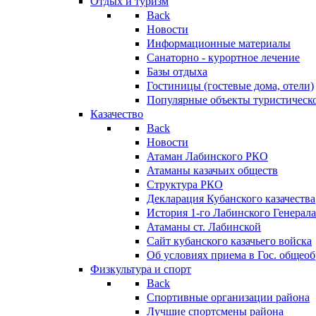
Отдых и туризм
Back
Новости
Информационные материалы
Санаторно - курортное лечение
Базы отдыха
Гостиницы (гостевые дома, отели)
Популярные объекты туристическо
Казачество
Back
Новости
Атаман Лабинского РКО
Атаманы казачьих обществ
Структура РКО
Декларация Кубанского казачества
История 1-го Лабинского Генерала
Атаманы ст. Лабинской
Cайт кубанского казачьего войска
Об условиях приема в Гос. общео
Физкультура и спорт
Back
Спортивные организации района
Лучшие спортсмены района