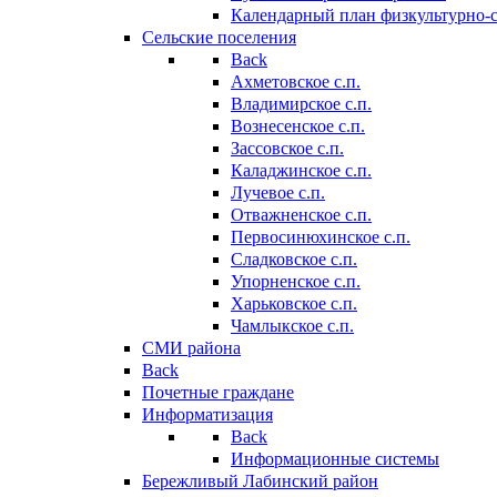
Календарный план физкультурно-
Сельские поселения
Back
Ахметовское с.п.
Владимирское с.п.
Вознесенское с.п.
Зассовское с.п.
Каладжинское с.п.
Лучевое с.п.
Отважненское с.п.
Первосинюхинское с.п.
Сладковское с.п.
Упорненское с.п.
Харьковское с.п.
Чамлыкское с.п.
СМИ района
Back
Почетные граждане
Информатизация
Back
Информационные системы
Бережливый Лабинский район