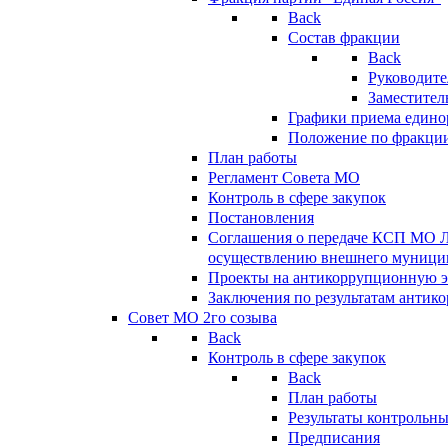
Back
Состав фракции
Back
Руководите
Заместител
Графики приема едино
Положение по фракци
План работы
Регламент Совета МО
Контроль в сфере закупок
Постановления
Соглашения о передаче КСП МО 
осуществлению внешнего муницип
Проекты на антикоррупционную э
Заключения по результатам антик
Совет МО 2го созыва
Back
Контроль в сфере закупок
Back
План работы
Результаты контрольн
Предписания