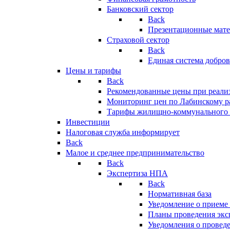
Банковский сектор
Back
Презентационные мате
Страховой сектор
Back
Единая система добро
Цены и тарифы
Back
Рекомендованные цены при реализ
Мониторинг цен по Лабинскому р
Тарифы жилищно-коммунального 
Инвестиции
Налоговая служба информирует
Back
Малое и среднее предпринимательство
Back
Экспертиза НПА
Back
Нормативная база
Уведомление о приеме
Планы проведения эк
Уведомления о провед