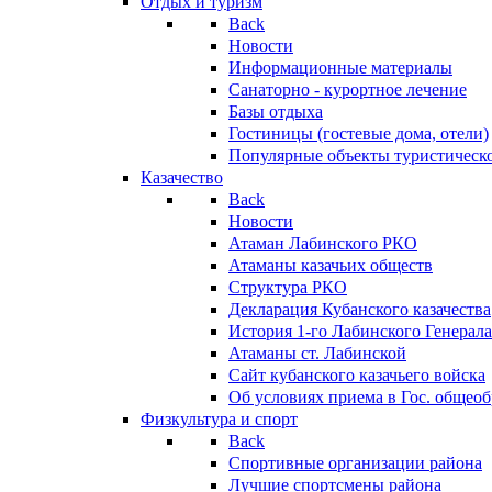
Отдых и туризм
Back
Новости
Информационные материалы
Санаторно - курортное лечение
Базы отдыха
Гостиницы (гостевые дома, отели)
Популярные объекты туристическо
Казачество
Back
Новости
Атаман Лабинского РКО
Атаманы казачьих обществ
Структура РКО
Декларация Кубанского казачества
История 1-го Лабинского Генерала
Атаманы ст. Лабинской
Cайт кубанского казачьего войска
Об условиях приема в Гос. общео
Физкультура и спорт
Back
Спортивные организации района
Лучшие спортсмены района