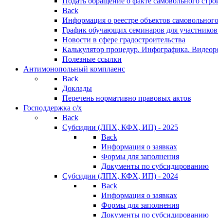
Подать обращение о факте самовольного стро
Back
Информация о реестре объектов самовольного
График обучающих семинаров для участников
Новости в сфере градостроительства
Калькулятор процедур. Инфографика. Видеор
Полезные ссылки
Антимонопольный комплаенс
Back
Доклады
Перечень нормативно правовых актов
Господдержка с/х
Back
Субсидии (ЛПХ, КФХ, ИП) - 2025
Back
Информация о заявках
Формы для заполнения
Документы по субсидированию
Субсидии (ЛПХ, КФХ, ИП) - 2024
Back
Информация о заявках
Формы для заполнения
Документы по субсидированию