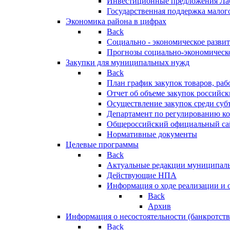
Инвестиционные предложения Ла
Государственная поддержка мало
Экономика района в цифрах
Back
Социально - экономическое разви
Прогнозы социально-экономическо
Закупки для муниципальных нужд
Back
План график закупок товаров, ра
Отчет об объеме закупок российск
Осуществление закупок среди с
Департамент по регулированию ко
Общероссийский официальный сайт
Нормативные документы
Целевые программы
Back
Актуальные редакции муниципал
Действующие НПА
Информация о ходе реализации и
Back
Архив
Информация о несостоятельности (банкротств
Back