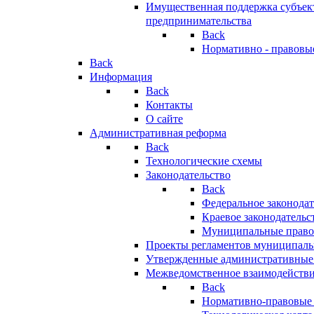
Имущественная поддержка субъект
предпринимательства
Back
Нормативно - правовы
Back
Информация
Back
Контакты
О сайте
Административная реформа
Back
Технологические схемы
Законодательство
Back
Федеральное законодат
Краевое законодательс
Муниципальные право
Проекты регламентов муниципаль
Утвержденные административные
Межведомственное взаимодейств
Back
Нормативно-правовые