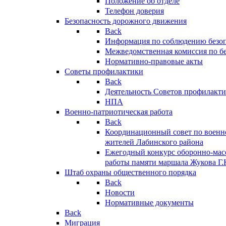
Положение об отделе
Телефон доверия
Безопасность дорожного движения
Back
Информация по соблюдению безо
Межведомственная комиссия по б
Нормативно-правовые акты
Советы профилактики
Back
Деятельность Советов профилакт
НПА
Военно-патриотическая работа
Back
Координационный совет по военн
жителей Лабинского района
Ежегодный конкурс оборонно-мас
работы памяти маршала Жукова Г.
Штаб охраны общественного порядка
Back
Новости
Нормативные документы
Back
Миграция