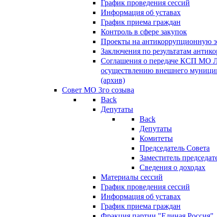
График проведения сессий
Информация об уставах
График приема граждан
Контроль в сфере закупок
Проекты на антикоррупционную э
Заключения по результатам антик
Соглашения о передаче КСП МО 
осуществлению внешнего муницип
(архив)
Совет МО 3го созыва
Back
Депутаты
Back
Депутаты
Комитеты
Председатель Совета
Заместитель председат
Сведения о доходах
Материалы сессий
График проведения сессий
Информация об уставах
График приема граждан
Фракция партии "Единая Россия"