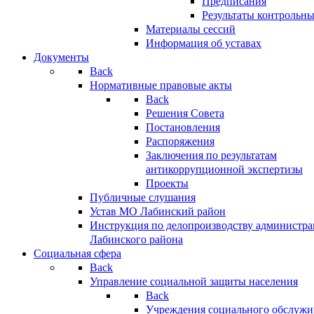
Предписания
Результаты контрольн
Материалы сессий
Информация об уставах
Документы
Back
Нормативные правовые акты
Back
Решения Совета
Постановления
Распоряжения
Заключения по результатам
антикоррупционной экспертизы
Проекты
Публичные слушания
Устав МО Лабинский район
Инструкция по делопроизводству администр
Лабинского района
Социальная сфера
Back
Управление социальной защиты населения
Back
Учреждения социального обслужи