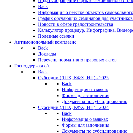
Подать обращение о факте самовольного стро
Back
Информация о реестре объектов самовольного
График обучающих семинаров для участников
Новости в сфере градостроительства
Калькулятор процедур. Инфографика. Видеор
Полезные ссылки
Антимонопольный комплаенс
Back
Доклады
Перечень нормативно правовых актов
Господдержка с/х
Back
Субсидии (ЛПХ, КФХ, ИП) - 2025
Back
Информация о заявках
Формы для заполнения
Документы по субсидированию
Субсидии (ЛПХ, КФХ, ИП) - 2024
Back
Информация о заявках
Формы для заполнения
Документы по субсидированию