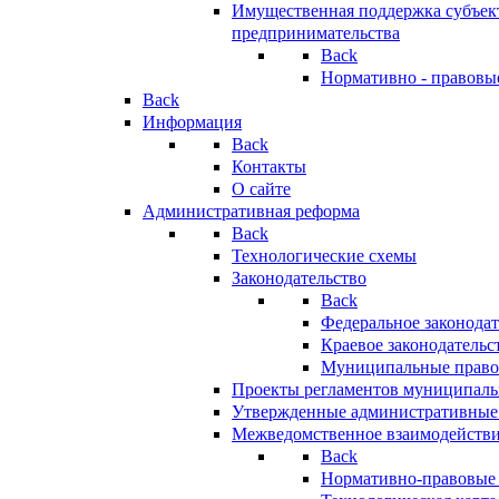
Имущественная поддержка субъект
предпринимательства
Back
Нормативно - правовы
Back
Информация
Back
Контакты
О сайте
Административная реформа
Back
Технологические схемы
Законодательство
Back
Федеральное законодат
Краевое законодательс
Муниципальные право
Проекты регламентов муниципаль
Утвержденные административные
Межведомственное взаимодейств
Back
Нормативно-правовые