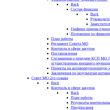
Back
Состав фракции
Back
Руководите
Заместител
Графики приема едино
Положение по фракци
План работы
Регламент Совета МО
Контроль в сфере закупок
Постановления
Соглашения о передаче КСП МО 
осуществлению внешнего муницип
Проекты на антикоррупционную э
Заключения по результатам антик
Совет МО 2го созыва
Back
Контроль в сфере закупок
Back
План работы
Результаты контрольн
Предписания