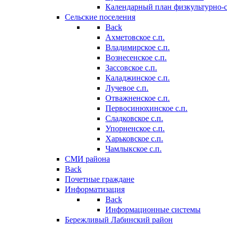
Календарный план физкультурно-
Сельские поселения
Back
Ахметовское с.п.
Владимирское с.п.
Вознесенское с.п.
Зассовское с.п.
Каладжинское с.п.
Лучевое с.п.
Отважненское с.п.
Первосинюхинское с.п.
Сладковское с.п.
Упорненское с.п.
Харьковское с.п.
Чамлыкское с.п.
СМИ района
Back
Почетные граждане
Информатизация
Back
Информационные системы
Бережливый Лабинский район