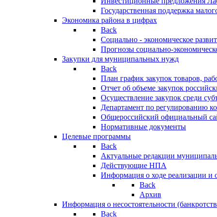
Инвестиционные предложения Ла
Государственная поддержка мало
Экономика района в цифрах
Back
Социально - экономическое разви
Прогнозы социально-экономическо
Закупки для муниципальных нужд
Back
План график закупок товаров, ра
Отчет об объеме закупок российск
Осуществление закупок среди с
Департамент по регулированию ко
Общероссийский официальный сайт
Нормативные документы
Целевые программы
Back
Актуальные редакции муниципал
Действующие НПА
Информация о ходе реализации и
Back
Архив
Информация о несостоятельности (банкротств
Back