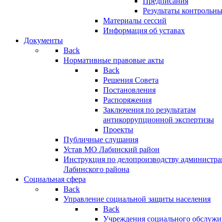
Предписания
Результаты контрольн
Материалы сессий
Информация об уставах
Документы
Back
Нормативные правовые акты
Back
Решения Совета
Постановления
Распоряжения
Заключения по результатам
антикоррупционной экспертизы
Проекты
Публичные слушания
Устав МО Лабинский район
Инструкция по делопроизводству администр
Лабинского района
Социальная сфера
Back
Управление социальной защиты населения
Back
Учреждения социального обслужи