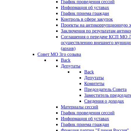
График проведения сессий
Информация об уставах
График приема граждан
Контроль в сфере закупок
Проекты на антикоррупционную э
Заключения по результатам антик
Соглашения о передаче КСП МО 
осуществлению внешнего муницип
(архив)
Совет МО 3го созыва
Back
Депутаты
Back
Депутаты
Комитеты
Председатель Совета
Заместитель председат
Сведения о доходах
Материалы сессий
График проведения сессий
Информация об уставах
График приема граждан
Фракция партии "Единая Россия"