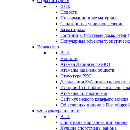
Отдых и туризм
Back
Новости
Информационные материалы
Санаторно - курортное лечение
Базы отдыха
Гостиницы (гостевые дома, отели)
Популярные объекты туристическо
Казачество
Back
Новости
Атаман Лабинского РКО
Атаманы казачьих обществ
Структура РКО
Декларация Кубанского казачества
История 1-го Лабинского Генерала
Атаманы ст. Лабинской
Cайт кубанского казачьего войска
Об условиях приема в Гос. общео
Физкультура и спорт
Back
Спортивные организации района
Лучшие спортсмены района