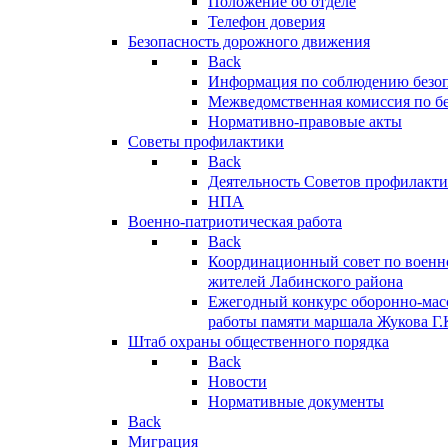
Положение об отделе
Телефон доверия
Безопасность дорожного движения
Back
Информация по соблюдению безо
Межведомственная комиссия по б
Нормативно-правовые акты
Советы профилактики
Back
Деятельность Советов профилакт
НПА
Военно-патриотическая работа
Back
Координационный совет по военн
жителей Лабинского района
Ежегодный конкурс оборонно-мас
работы памяти маршала Жукова Г.
Штаб охраны общественного порядка
Back
Новости
Нормативные документы
Back
Миграция