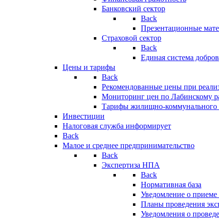
Банковский сектор
Back
Презентационные мате
Страховой сектор
Back
Единая система добро
Цены и тарифы
Back
Рекомендованные цены при реализ
Мониторинг цен по Лабинскому р
Тарифы жилищно-коммунального 
Инвестиции
Налоговая служба информирует
Back
Малое и среднее предпринимательство
Back
Экспертиза НПА
Back
Нормативная база
Уведомление о приеме
Планы проведения эк
Уведомления о провед