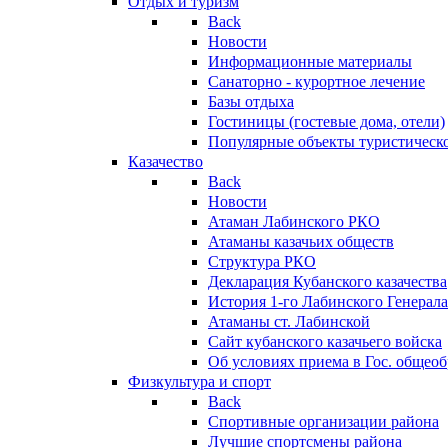
Отдых и туризм
Back
Новости
Информационные материалы
Санаторно - курортное лечение
Базы отдыха
Гостиницы (гостевые дома, отели)
Популярные объекты туристическо
Казачество
Back
Новости
Атаман Лабинского РКО
Атаманы казачьих обществ
Структура РКО
Декларация Кубанского казачества
История 1-го Лабинского Генерала
Атаманы ст. Лабинской
Cайт кубанского казачьего войска
Об условиях приема в Гос. общео
Физкультура и спорт
Back
Спортивные организации района
Лучшие спортсмены района