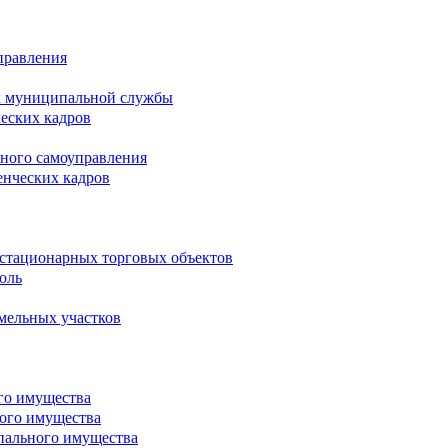
правления
х муниципальной службы
ческих кадров
тного самоуправления
енческих кадров
естационарных торговых объектов
оль
мельных участков
го имущества
ого имущества
пального имущества