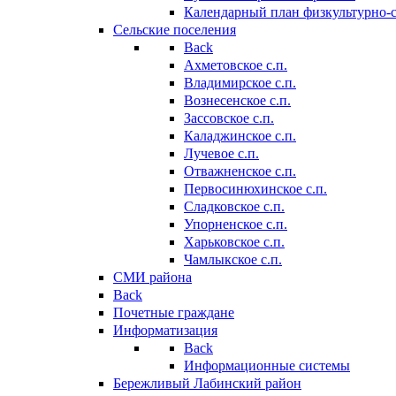
Календарный план физкультурно-
Сельские поселения
Back
Ахметовское с.п.
Владимирское с.п.
Вознесенское с.п.
Зассовское с.п.
Каладжинское с.п.
Лучевое с.п.
Отважненское с.п.
Первосинюхинское с.п.
Сладковское с.п.
Упорненское с.п.
Харьковское с.п.
Чамлыкское с.п.
СМИ района
Back
Почетные граждане
Информатизация
Back
Информационные системы
Бережливый Лабинский район