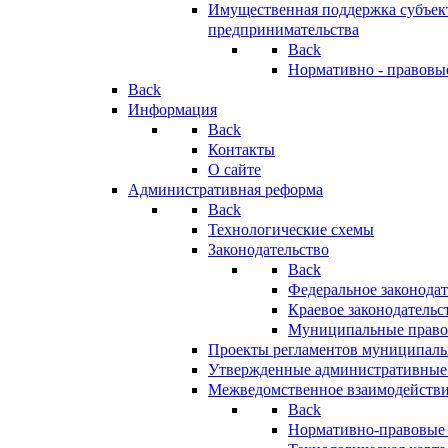
Имущественная поддержка субъект
предпринимательства
Back
Нормативно - правовы
Back
Информация
Back
Контакты
О сайте
Административная реформа
Back
Технологические схемы
Законодательство
Back
Федеральное законодат
Краевое законодательс
Муниципальные право
Проекты регламентов муниципаль
Утвержденные административные
Межведомственное взаимодейств
Back
Нормативно-правовые