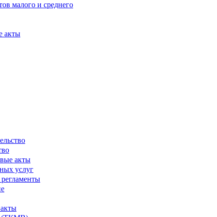
ов малого и среднего
е акты
ельство
тво
вые акты
ных услуг
 регламенты
ие
 акты