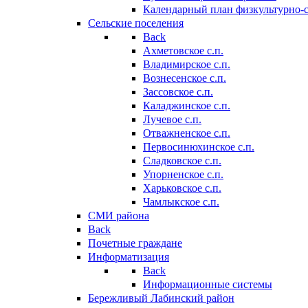
Календарный план физкультурно-
Сельские поселения
Back
Ахметовское с.п.
Владимирское с.п.
Вознесенское с.п.
Зассовское с.п.
Каладжинское с.п.
Лучевое с.п.
Отважненское с.п.
Первосинюхинское с.п.
Сладковское с.п.
Упорненское с.п.
Харьковское с.п.
Чамлыкское с.п.
СМИ района
Back
Почетные граждане
Информатизация
Back
Информационные системы
Бережливый Лабинский район