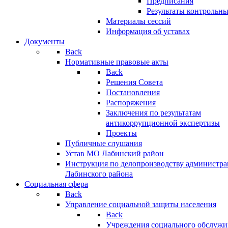
Предписания
Результаты контрольн
Материалы сессий
Информация об уставах
Документы
Back
Нормативные правовые акты
Back
Решения Совета
Постановления
Распоряжения
Заключения по результатам
антикоррупционной экспертизы
Проекты
Публичные слушания
Устав МО Лабинский район
Инструкция по делопроизводству администр
Лабинского района
Социальная сфера
Back
Управление социальной защиты населения
Back
Учреждения социального обслужи