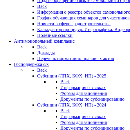
Подать обращение о факте самовольного стро
Back
Информация о реестре объектов самовольного
График обучающих семинаров для участников
Новости в сфере градостроительства
Калькулятор процедур. Инфографика. Видеор
Полезные ссылки
Антимонопольный комплаенс
Back
Доклады
Перечень нормативно правовых актов
Господдержка с/х
Back
Субсидии (ЛПХ, КФХ, ИП) - 2025
Back
Информация о заявках
Формы для заполнения
Документы по субсидированию
Субсидии (ЛПХ, КФХ, ИП) - 2024
Back
Информация о заявках
Формы для заполнения
Документы по субсидированию