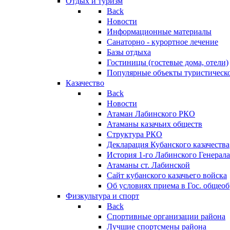
Отдых и туризм
Back
Новости
Информационные материалы
Санаторно - курортное лечение
Базы отдыха
Гостиницы (гостевые дома, отели)
Популярные объекты туристическо
Казачество
Back
Новости
Атаман Лабинского РКО
Атаманы казачьих обществ
Структура РКО
Декларация Кубанского казачества
История 1-го Лабинского Генерала
Атаманы ст. Лабинской
Cайт кубанского казачьего войска
Об условиях приема в Гос. общео
Физкультура и спорт
Back
Спортивные организации района
Лучшие спортсмены района