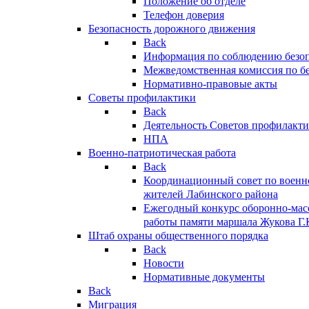
Положение об отделе
Телефон доверия
Безопасность дорожного движения
Back
Информация по соблюдению безо
Межведомственная комиссия по б
Нормативно-правовые акты
Советы профилактики
Back
Деятельность Советов профилакт
НПА
Военно-патриотическая работа
Back
Координационный совет по военн
жителей Лабинского района
Ежегодный конкурс оборонно-мас
работы памяти маршала Жукова Г.
Штаб охраны общественного порядка
Back
Новости
Нормативные документы
Back
Миграция