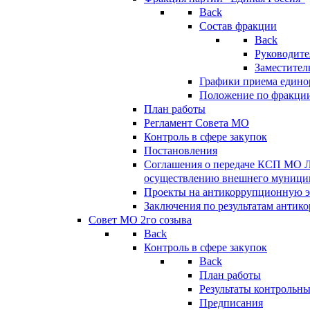
Back
Состав фракции
Back
Руководите
Заместител
Графики приема едино
Положение по фракци
План работы
Регламент Совета МО
Контроль в сфере закупок
Постановления
Соглашения о передаче КСП МО 
осуществлению внешнего муницип
Проекты на антикоррупционную э
Заключения по результатам антик
Совет МО 2го созыва
Back
Контроль в сфере закупок
Back
План работы
Результаты контрольн
Предписания