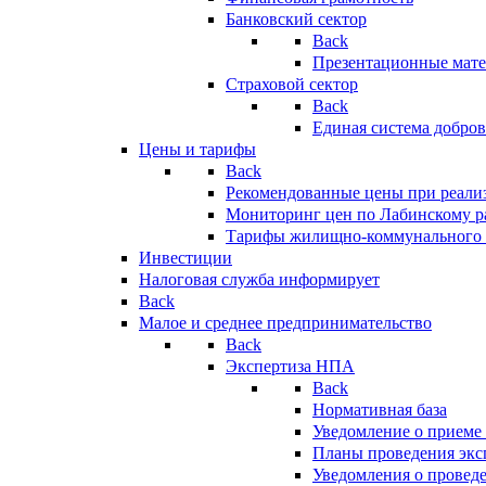
Банковский сектор
Back
Презентационные мате
Страховой сектор
Back
Единая система добро
Цены и тарифы
Back
Рекомендованные цены при реализ
Мониторинг цен по Лабинскому р
Тарифы жилищно-коммунального 
Инвестиции
Налоговая служба информирует
Back
Малое и среднее предпринимательство
Back
Экспертиза НПА
Back
Нормативная база
Уведомление о приеме
Планы проведения эк
Уведомления о провед