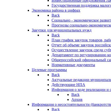
Инвестиционные предложения Ла
Государственная поддержка мало
Экономика района в цифрах
Back
Социально - экономическое разви
Прогнозы социально-экономическо
Закупки для муниципальных нужд
Back
План график закупок товаров, ра
Отчет об объеме закупок российск
Осуществление закупок среди с
Департамент по регулированию ко
Общероссийский официальный сайт
Нормативные документы
Целевые программы
Back
Актуальные редакции муниципал
Действующие НПА
Информация о ходе реализации и
Back
Архив
Информация о несостоятельности (банкротств
Back