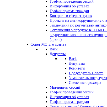
График проведения сессий
Информация об уставах
График приема граждан
Контроль в сфере закупок
Проекты на антикоррупционную э
Заключения по результатам антик
Соглашения о передаче КСП МО 
осуществлению внешнего муницип
(архив)
Совет МО 3го созыва
Back
Депутаты
Back
Депутаты
Комитеты
Председатель Совета
Заместитель председат
Сведения о доходах
Материалы сессий
График проведения сессий
Информация об уставах
График приема граждан
Фракция партии "Единая Россия"