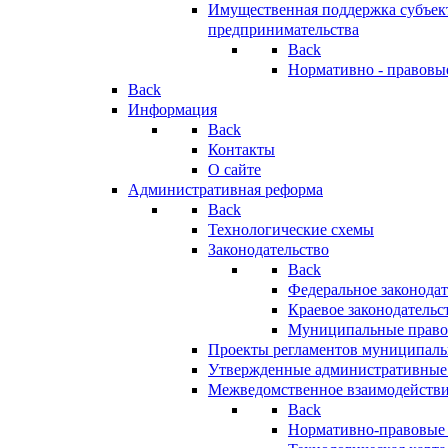
Имущественная поддержка субъект
предпринимательства
Back
Нормативно - правовы
Back
Информация
Back
Контакты
О сайте
Административная реформа
Back
Технологические схемы
Законодательство
Back
Федеральное законодат
Краевое законодательс
Муниципальные право
Проекты регламентов муниципаль
Утвержденные административные
Межведомственное взаимодейств
Back
Нормативно-правовые