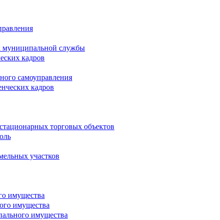
правления
х муниципальной службы
ческих кадров
тного самоуправления
енческих кадров
естационарных торговых объектов
оль
мельных участков
го имущества
ого имущества
пального имущества