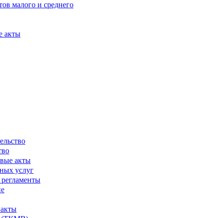
ов малого и среднего
е акты
ельство
тво
вые акты
ных услуг
 регламенты
ие
 акты