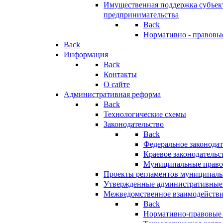
Имущественная поддержка субъект
предпринимательства
Back
Нормативно - правовы
Back
Информация
Back
Контакты
О сайте
Административная реформа
Back
Технологические схемы
Законодательство
Back
Федеральное законодат
Краевое законодательс
Муниципальные право
Проекты регламентов муниципаль
Утвержденные административные
Межведомственное взаимодейств
Back
Нормативно-правовые