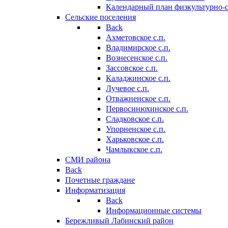
Календарный план физкультурно-
Сельские поселения
Back
Ахметовское с.п.
Владимирское с.п.
Вознесенское с.п.
Зассовское с.п.
Каладжинское с.п.
Лучевое с.п.
Отважненское с.п.
Первосинюхинское с.п.
Сладковское с.п.
Упорненское с.п.
Харьковское с.п.
Чамлыкское с.п.
СМИ района
Back
Почетные граждане
Информатизация
Back
Информационные системы
Бережливый Лабинский район