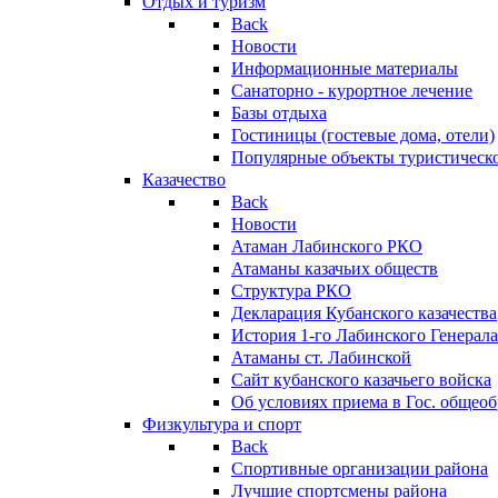
Отдых и туризм
Back
Новости
Информационные материалы
Санаторно - курортное лечение
Базы отдыха
Гостиницы (гостевые дома, отели)
Популярные объекты туристическо
Казачество
Back
Новости
Атаман Лабинского РКО
Атаманы казачьих обществ
Структура РКО
Декларация Кубанского казачества
История 1-го Лабинского Генерала
Атаманы ст. Лабинской
Cайт кубанского казачьего войска
Об условиях приема в Гос. общео
Физкультура и спорт
Back
Спортивные организации района
Лучшие спортсмены района