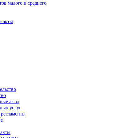
ов малого и среднего
е акты
ельство
тво
вые акты
ных услуг
 регламенты
ие
 акты