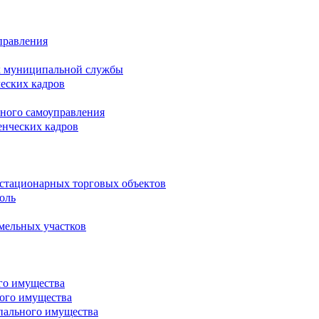
правления
х муниципальной службы
ческих кадров
тного самоуправления
енческих кадров
естационарных торговых объектов
оль
мельных участков
го имущества
ого имущества
пального имущества