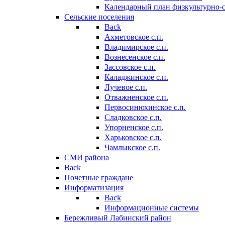
Календарный план физкультурно-
Сельские поселения
Back
Ахметовское с.п.
Владимирское с.п.
Вознесенское с.п.
Зассовское с.п.
Каладжинское с.п.
Лучевое с.п.
Отважненское с.п.
Первосинюхинское с.п.
Сладковское с.п.
Упорненское с.п.
Харьковское с.п.
Чамлыкское с.п.
СМИ района
Back
Почетные граждане
Информатизация
Back
Информационные системы
Бережливый Лабинский район