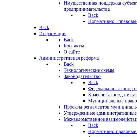
Имущественная поддержка субъект
предпринимательства
Back
Нормативно - правовы
Back
Информация
Back
Контакты
О сайте
Административная реформа
Back
Технологические схемы
Законодательство
Back
Федеральное законодат
Краевое законодательс
Муниципальные право
Проекты регламентов муниципаль
Утвержденные административные
Межведомственное взаимодейств
Back
Нормативно-правовые