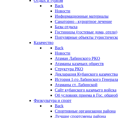
Отдых и туризм
Back
Новости
Информационные материалы
Санаторно - курортное лечение
Базы отдыха
Гостиницы (гостевые дома, отели)
Популярные объекты туристическо
Казачество
Back
Новости
Атаман Лабинского РКО
Атаманы казачьих обществ
Структура РКО
Декларация Кубанского казачества
История 1-го Лабинского Генерала
Атаманы ст. Лабинской
Cайт кубанского казачьего войска
Об условиях приема в Гос. общео
Физкультура и спорт
Back
Спортивные организации района
Лучшие спортсмены района