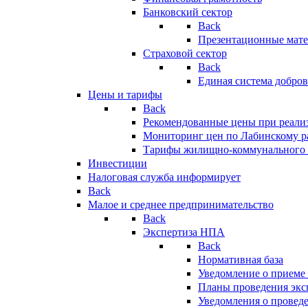
Банковский сектор
Back
Презентационные мате
Страховой сектор
Back
Единая система добро
Цены и тарифы
Back
Рекомендованные цены при реализ
Мониторинг цен по Лабинскому р
Тарифы жилищно-коммунального 
Инвестиции
Налоговая служба информирует
Back
Малое и среднее предпринимательство
Back
Экспертиза НПА
Back
Нормативная база
Уведомление о приеме
Планы проведения эк
Уведомления о провед