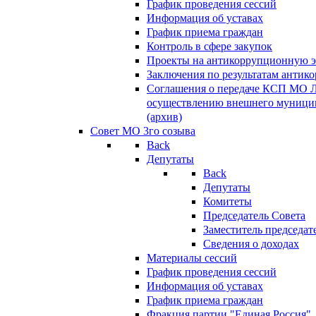
График проведения сессий
Информация об уставах
График приема граждан
Контроль в сфере закупок
Проекты на антикоррупционную э
Заключения по результатам антик
Соглашения о передаче КСП МО 
осуществлению внешнего муницип
(архив)
Совет МО 3го созыва
Back
Депутаты
Back
Депутаты
Комитеты
Председатель Совета
Заместитель председат
Сведения о доходах
Материалы сессий
График проведения сессий
Информация об уставах
График приема граждан
Фракция партии "Единая Россия"