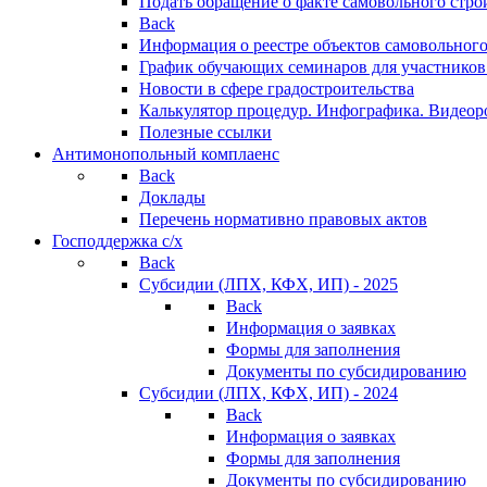
Подать обращение о факте самовольного стро
Back
Информация о реестре объектов самовольного
График обучающих семинаров для участников
Новости в сфере градостроительства
Калькулятор процедур. Инфографика. Видеор
Полезные ссылки
Антимонопольный комплаенс
Back
Доклады
Перечень нормативно правовых актов
Господдержка с/х
Back
Субсидии (ЛПХ, КФХ, ИП) - 2025
Back
Информация о заявках
Формы для заполнения
Документы по субсидированию
Субсидии (ЛПХ, КФХ, ИП) - 2024
Back
Информация о заявках
Формы для заполнения
Документы по субсидированию