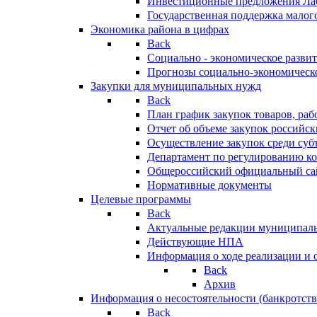
Инвестиционные предложения Ла
Государственная поддержка мало
Экономика района в цифрах
Back
Социально - экономическое разви
Прогнозы социально-экономическо
Закупки для муниципальных нужд
Back
План график закупок товаров, ра
Отчет об объеме закупок российск
Осуществление закупок среди с
Департамент по регулированию ко
Общероссийский официальный сайт
Нормативные документы
Целевые программы
Back
Актуальные редакции муниципал
Действующие НПА
Информация о ходе реализации и
Back
Архив
Информация о несостоятельности (банкротств
Back