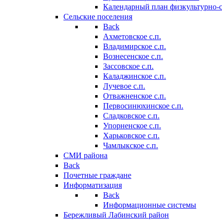
Календарный план физкультурно-
Сельские поселения
Back
Ахметовское с.п.
Владимирское с.п.
Вознесенское с.п.
Зассовское с.п.
Каладжинское с.п.
Лучевое с.п.
Отважненское с.п.
Первосинюхинское с.п.
Сладковское с.п.
Упорненское с.п.
Харьковское с.п.
Чамлыкское с.п.
СМИ района
Back
Почетные граждане
Информатизация
Back
Информационные системы
Бережливый Лабинский район