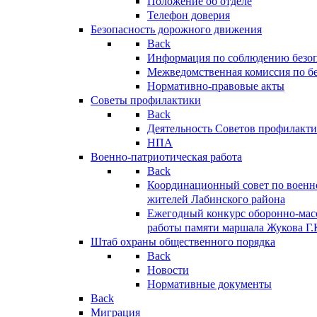
Положение об отделе
Телефон доверия
Безопасность дорожного движения
Back
Информация по соблюдению безо
Межведомственная комиссия по б
Нормативно-правовые акты
Советы профилактики
Back
Деятельность Советов профилакт
НПА
Военно-патриотическая работа
Back
Координационный совет по военн
жителей Лабинского района
Ежегодный конкурс оборонно-мас
работы памяти маршала Жукова Г.
Штаб охраны общественного порядка
Back
Новости
Нормативные документы
Back
Миграция