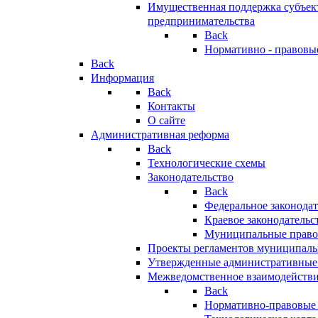
Имущественная поддержка субъект
предпринимательства
Back
Нормативно - правовы
Back
Информация
Back
Контакты
О сайте
Административная реформа
Back
Технологические схемы
Законодательство
Back
Федеральное законодат
Краевое законодательс
Муниципальные право
Проекты регламентов муниципаль
Утвержденные административные
Межведомственное взаимодейств
Back
Нормативно-правовые