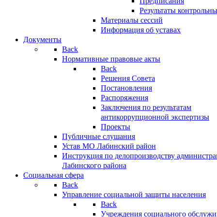
Предписания
Результаты контрольн
Материалы сессий
Информация об уставах
Документы
Back
Нормативные правовые акты
Back
Решения Совета
Постановления
Распоряжения
Заключения по результатам
антикоррупционной экспертизы
Проекты
Публичные слушания
Устав МО Лабинский район
Инструкция по делопроизводству администр
Лабинского района
Социальная сфера
Back
Управление социальной защиты населения
Back
Учреждения социального обслужи