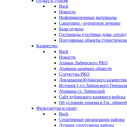
Отдых и туризм
Back
Новости
Информационные материалы
Санаторно - курортное лечение
Базы отдыха
Гостиницы (гостевые дома, отели)
Популярные объекты туристическо
Казачество
Back
Новости
Атаман Лабинского РКО
Атаманы казачьих обществ
Структура РКО
Декларация Кубанского казачества
История 1-го Лабинского Генерала
Атаманы ст. Лабинской
Cайт кубанского казачьего войска
Об условиях приема в Гос. общео
Физкультура и спорт
Back
Спортивные организации района
Лучшие спортсмены района