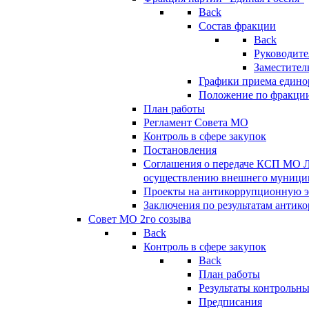
Back
Состав фракции
Back
Руководите
Заместител
Графики приема едино
Положение по фракци
План работы
Регламент Совета МО
Контроль в сфере закупок
Постановления
Соглашения о передаче КСП МО 
осуществлению внешнего муницип
Проекты на антикоррупционную э
Заключения по результатам антик
Совет МО 2го созыва
Back
Контроль в сфере закупок
Back
План работы
Результаты контрольн
Предписания