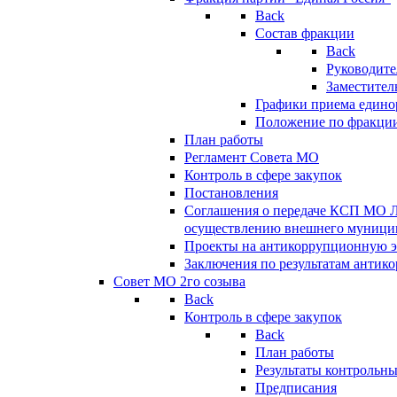
Back
Состав фракции
Back
Руководите
Заместител
Графики приема едино
Положение по фракци
План работы
Регламент Совета МО
Контроль в сфере закупок
Постановления
Соглашения о передаче КСП МО 
осуществлению внешнего муницип
Проекты на антикоррупционную э
Заключения по результатам антик
Совет МО 2го созыва
Back
Контроль в сфере закупок
Back
План работы
Результаты контрольн
Предписания