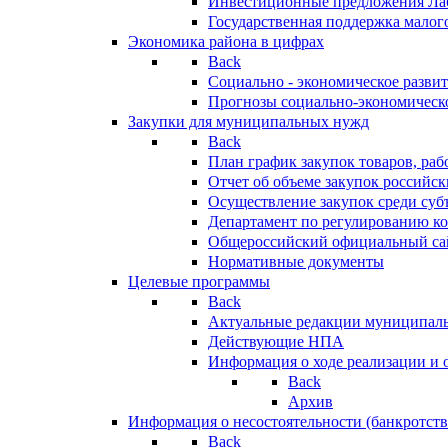
Инвестиционные предложения Ла
Государственная поддержка мало
Экономика района в цифрах
Back
Социально - экономическое разви
Прогнозы социально-экономическо
Закупки для муниципальных нужд
Back
План график закупок товаров, ра
Отчет об объеме закупок российск
Осуществление закупок среди с
Департамент по регулированию ко
Общероссийский официальный сайт
Нормативные документы
Целевые программы
Back
Актуальные редакции муниципал
Действующие НПА
Информация о ходе реализации и
Back
Архив
Информация о несостоятельности (банкротств
Back