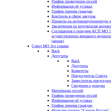
График проведения сессий
Информация об уставах
График приема граждан
Контроль в сфере закупок
Проекты на антикоррупционную э
Заключения по результатам антик
Соглашения о передаче КСП МО 
осуществлению внешнего муницип
(архив)
Совет МО 3го созыва
Back
Депутаты
Back
Депутаты
Комитеты
Председатель Совета
Заместитель председат
Сведения о доходах
Материалы сессий
График проведения сессий
Информация об уставах
График приема граждан
Фракция партии "Единая Россия"