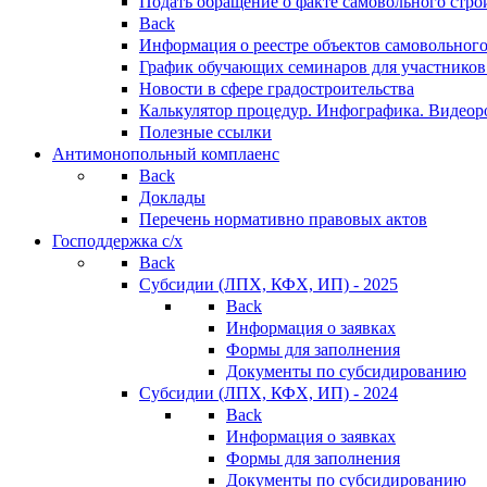
Подать обращение о факте самовольного стро
Back
Информация о реестре объектов самовольного
График обучающих семинаров для участников
Новости в сфере градостроительства
Калькулятор процедур. Инфографика. Видеор
Полезные ссылки
Антимонопольный комплаенс
Back
Доклады
Перечень нормативно правовых актов
Господдержка с/х
Back
Субсидии (ЛПХ, КФХ, ИП) - 2025
Back
Информация о заявках
Формы для заполнения
Документы по субсидированию
Субсидии (ЛПХ, КФХ, ИП) - 2024
Back
Информация о заявках
Формы для заполнения
Документы по субсидированию