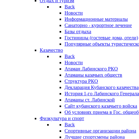
Отдых и туризм
Back
Новости
Информационные материалы
Санаторно - курортное лечение
Базы отдыха
Гостиницы (гостевые дома, отели)
Популярные объекты туристическо
Казачество
Back
Новости
Атаман Лабинского РКО
Атаманы казачьих обществ
Структура РКО
Декларация Кубанского казачества
История 1-го Лабинского Генерала
Атаманы ст. Лабинской
Cайт кубанского казачьего войска
Об условиях приема в Гос. общео
Физкультура и спорт
Back
Спортивные организации района
Лучшие спортсмены района