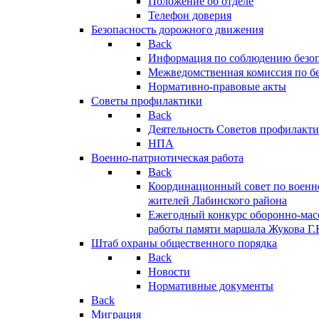
Положение об отделе
Телефон доверия
Безопасность дорожного движения
Back
Информация по соблюдению безо
Межведомственная комиссия по б
Нормативно-правовые акты
Советы профилактики
Back
Деятельность Советов профилакт
НПА
Военно-патриотическая работа
Back
Координационный совет по военн
жителей Лабинского района
Ежегодный конкурс оборонно-мас
работы памяти маршала Жукова Г.
Штаб охраны общественного порядка
Back
Новости
Нормативные документы
Back
Миграция