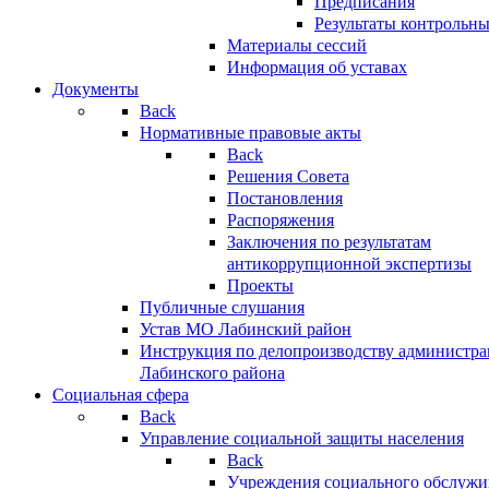
Предписания
Результаты контрольн
Материалы сессий
Информация об уставах
Документы
Back
Нормативные правовые акты
Back
Решения Совета
Постановления
Распоряжения
Заключения по результатам
антикоррупционной экспертизы
Проекты
Публичные слушания
Устав МО Лабинский район
Инструкция по делопроизводству администр
Лабинского района
Социальная сфера
Back
Управление социальной защиты населения
Back
Учреждения социального обслужи