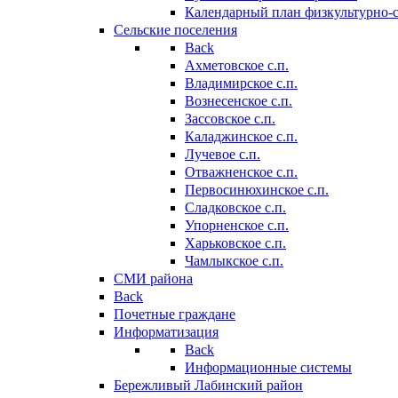
Календарный план физкультурно-
Сельские поселения
Back
Ахметовское с.п.
Владимирское с.п.
Вознесенское с.п.
Зассовское с.п.
Каладжинское с.п.
Лучевое с.п.
Отважненское с.п.
Первосинюхинское с.п.
Сладковское с.п.
Упорненское с.п.
Харьковское с.п.
Чамлыкское с.п.
СМИ района
Back
Почетные граждане
Информатизация
Back
Информационные системы
Бережливый Лабинский район