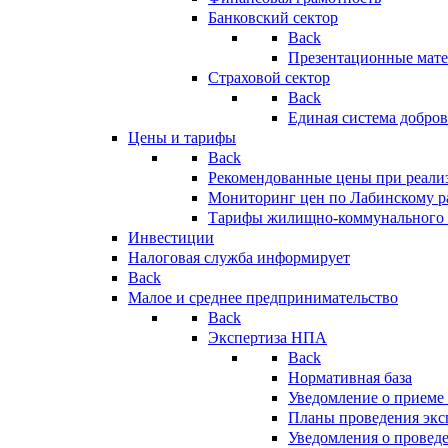
Банковский сектор
Back
Презентационные мате
Страховой сектор
Back
Единая система добро
Цены и тарифы
Back
Рекомендованные цены при реализ
Мониторинг цен по Лабинскому р
Тарифы жилищно-коммунального 
Инвестиции
Налоговая служба информирует
Back
Малое и среднее предпринимательство
Back
Экспертиза НПА
Back
Нормативная база
Уведомление о приеме
Планы проведения эк
Уведомления о провед