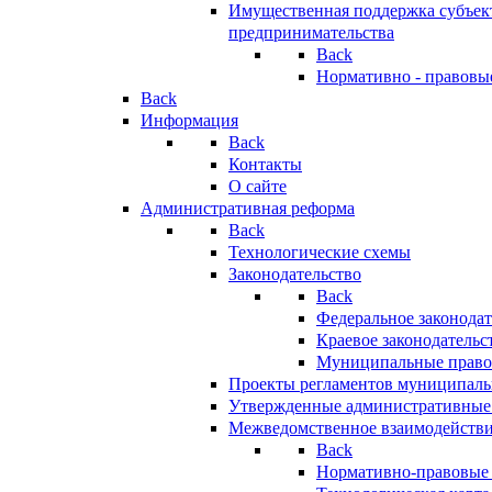
Имущественная поддержка субъект
предпринимательства
Back
Нормативно - правовы
Back
Информация
Back
Контакты
О сайте
Административная реформа
Back
Технологические схемы
Законодательство
Back
Федеральное законодат
Краевое законодательс
Муниципальные право
Проекты регламентов муниципаль
Утвержденные административные
Межведомственное взаимодейств
Back
Нормативно-правовые