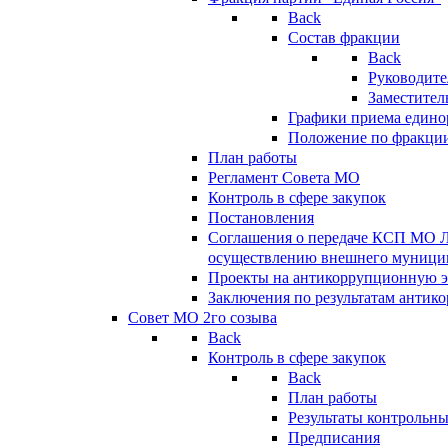
Back
Состав фракции
Back
Руководите
Заместител
Графики приема едино
Положение по фракци
План работы
Регламент Совета МО
Контроль в сфере закупок
Постановления
Соглашения о передаче КСП МО 
осуществлению внешнего муницип
Проекты на антикоррупционную э
Заключения по результатам антик
Совет МО 2го созыва
Back
Контроль в сфере закупок
Back
План работы
Результаты контрольн
Предписания