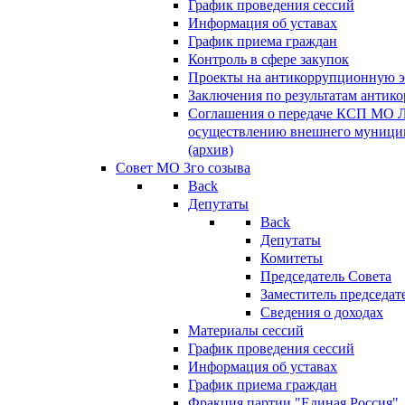
График проведения сессий
Информация об уставах
График приема граждан
Контроль в сфере закупок
Проекты на антикоррупционную э
Заключения по результатам антик
Соглашения о передаче КСП МО 
осуществлению внешнего муницип
(архив)
Совет МО 3го созыва
Back
Депутаты
Back
Депутаты
Комитеты
Председатель Совета
Заместитель председат
Сведения о доходах
Материалы сессий
График проведения сессий
Информация об уставах
График приема граждан
Фракция партии "Единая Россия"