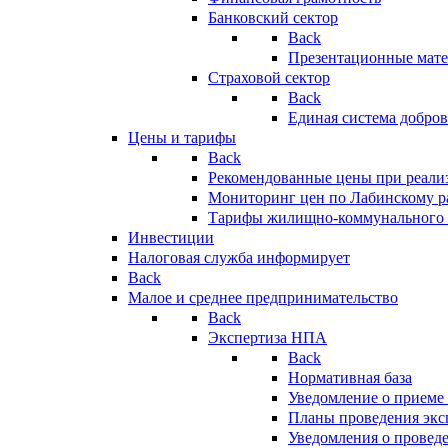
Банковский сектор
Back
Презентационные мате
Страховой сектор
Back
Единая система добро
Цены и тарифы
Back
Рекомендованные цены при реализ
Мониторинг цен по Лабинскому р
Тарифы жилищно-коммунального 
Инвестиции
Налоговая служба информирует
Back
Малое и среднее предпринимательство
Back
Экспертиза НПА
Back
Нормативная база
Уведомление о приеме
Планы проведения эк
Уведомления о провед