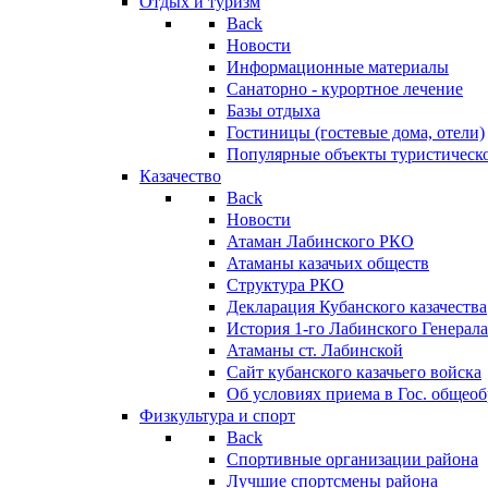
Отдых и туризм
Back
Новости
Информационные материалы
Санаторно - курортное лечение
Базы отдыха
Гостиницы (гостевые дома, отели)
Популярные объекты туристическо
Казачество
Back
Новости
Атаман Лабинского РКО
Атаманы казачьих обществ
Структура РКО
Декларация Кубанского казачества
История 1-го Лабинского Генерала
Атаманы ст. Лабинской
Cайт кубанского казачьего войска
Об условиях приема в Гос. общео
Физкультура и спорт
Back
Спортивные организации района
Лучшие спортсмены района