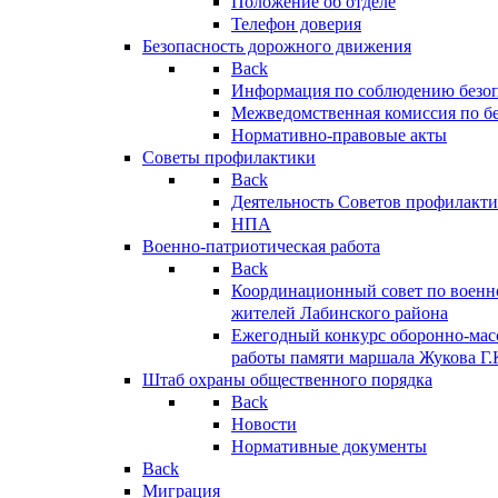
Положение об отделе
Телефон доверия
Безопасность дорожного движения
Back
Информация по соблюдению безо
Межведомственная комиссия по б
Нормативно-правовые акты
Советы профилактики
Back
Деятельность Советов профилакт
НПА
Военно-патриотическая работа
Back
Координационный совет по военн
жителей Лабинского района
Ежегодный конкурс оборонно-мас
работы памяти маршала Жукова Г.
Штаб охраны общественного порядка
Back
Новости
Нормативные документы
Back
Миграция