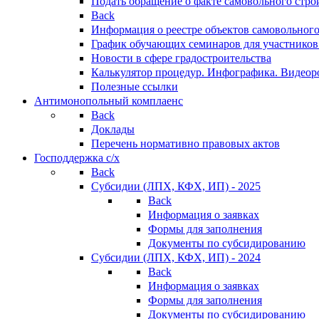
Подать обращение о факте самовольного стро
Back
Информация о реестре объектов самовольного
График обучающих семинаров для участников
Новости в сфере градостроительства
Калькулятор процедур. Инфографика. Видеор
Полезные ссылки
Антимонопольный комплаенс
Back
Доклады
Перечень нормативно правовых актов
Господдержка с/х
Back
Субсидии (ЛПХ, КФХ, ИП) - 2025
Back
Информация о заявках
Формы для заполнения
Документы по субсидированию
Субсидии (ЛПХ, КФХ, ИП) - 2024
Back
Информация о заявках
Формы для заполнения
Документы по субсидированию