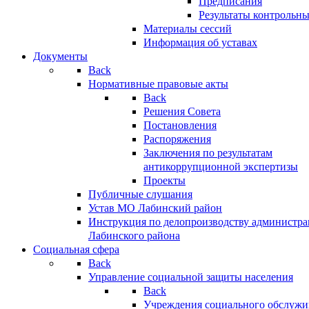
Предписания
Результаты контрольн
Материалы сессий
Информация об уставах
Документы
Back
Нормативные правовые акты
Back
Решения Совета
Постановления
Распоряжения
Заключения по результатам
антикоррупционной экспертизы
Проекты
Публичные слушания
Устав МО Лабинский район
Инструкция по делопроизводству администр
Лабинского района
Социальная сфера
Back
Управление социальной защиты населения
Back
Учреждения социального обслужи