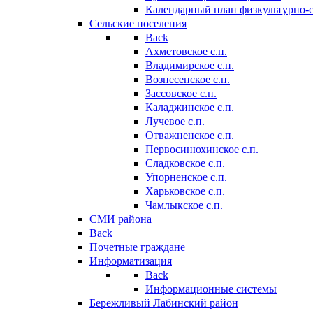
Календарный план физкультурно-
Сельские поселения
Back
Ахметовское с.п.
Владимирское с.п.
Вознесенское с.п.
Зассовское с.п.
Каладжинское с.п.
Лучевое с.п.
Отважненское с.п.
Первосинюхинское с.п.
Сладковское с.п.
Упорненское с.п.
Харьковское с.п.
Чамлыкское с.п.
СМИ района
Back
Почетные граждане
Информатизация
Back
Информационные системы
Бережливый Лабинский район