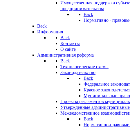
Имущественная поддержка субъект
предпринимательства
Back
Нормативно - правовы
Back
Информация
Back
Контакты
О сайте
Административная реформа
Back
Технологические схемы
Законодательство
Back
Федеральное законодат
Краевое законодательс
Муниципальные право
Проекты регламентов муниципаль
Утвержденные административные
Межведомственное взаимодейств
Back
Нормативно-правовые