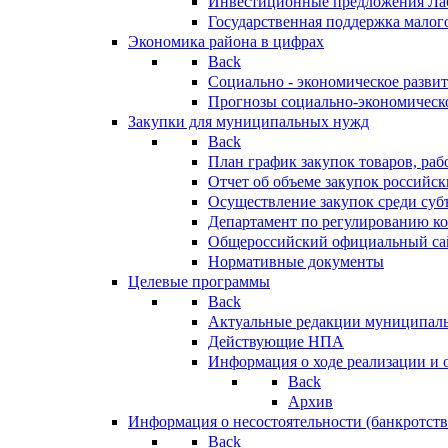
Инвестиционные предложения Ла
Государственная поддержка мало
Экономика района в цифрах
Back
Социально - экономическое разви
Прогнозы социально-экономическо
Закупки для муниципальных нужд
Back
План график закупок товаров, ра
Отчет об объеме закупок российск
Осуществление закупок среди с
Департамент по регулированию ко
Общероссийский официальный сайт
Нормативные документы
Целевые программы
Back
Актуальные редакции муниципал
Действующие НПА
Информация о ходе реализации и
Back
Архив
Информация о несостоятельности (банкротств
Back