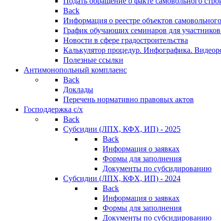
Подать обращение о факте самовольного стро
Back
Информация о реестре объектов самовольного
График обучающих семинаров для участников
Новости в сфере градостроительства
Калькулятор процедур. Инфографика. Видеор
Полезные ссылки
Антимонопольный комплаенс
Back
Доклады
Перечень нормативно правовых актов
Господдержка с/х
Back
Субсидии (ЛПХ, КФХ, ИП) - 2025
Back
Информация о заявках
Формы для заполнения
Документы по субсидированию
Субсидии (ЛПХ, КФХ, ИП) - 2024
Back
Информация о заявках
Формы для заполнения
Документы по субсидированию