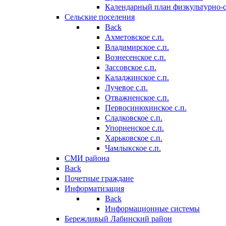
Календарный план физкультурно-
Сельские поселения
Back
Ахметовское с.п.
Владимирское с.п.
Вознесенское с.п.
Зассовское с.п.
Каладжинское с.п.
Лучевое с.п.
Отважненское с.п.
Первосинюхинское с.п.
Сладковское с.п.
Упорненское с.п.
Харьковское с.п.
Чамлыкское с.п.
СМИ района
Back
Почетные граждане
Информатизация
Back
Информационные системы
Бережливый Лабинский район