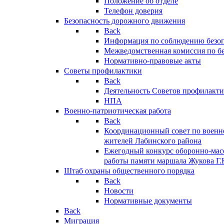
Положение об отделе
Телефон доверия
Безопасность дорожного движения
Back
Информация по соблюдению безо
Межведомственная комиссия по б
Нормативно-правовые акты
Советы профилактики
Back
Деятельность Советов профилакт
НПА
Военно-патриотическая работа
Back
Координационный совет по военн
жителей Лабинского района
Ежегодный конкурс оборонно-мас
работы памяти маршала Жукова Г.
Штаб охраны общественного порядка
Back
Новости
Нормативные документы
Back
Миграция