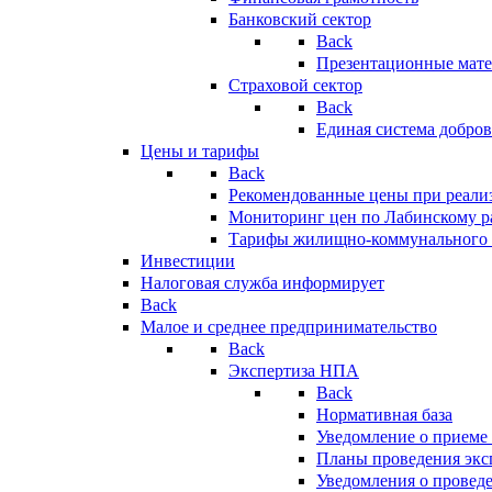
Банковский сектор
Back
Презентационные мате
Страховой сектор
Back
Единая система добро
Цены и тарифы
Back
Рекомендованные цены при реализ
Мониторинг цен по Лабинскому р
Тарифы жилищно-коммунального 
Инвестиции
Налоговая служба информирует
Back
Малое и среднее предпринимательство
Back
Экспертиза НПА
Back
Нормативная база
Уведомление о приеме
Планы проведения эк
Уведомления о провед