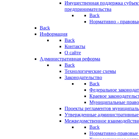
Имущественная поддержка субъект
предпринимательства
Back
Нормативно - правовы
Back
Информация
Back
Контакты
О сайте
Административная реформа
Back
Технологические схемы
Законодательство
Back
Федеральное законодат
Краевое законодательс
Муниципальные право
Проекты регламентов муниципаль
Утвержденные административные
Межведомственное взаимодейств
Back
Нормативно-правовые