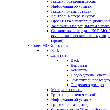
График проведения сессий
Информация об уставах
График приема граждан
Контроль в сфере закупок
Проекты на антикоррупционную э
Заключения по результатам антик
Соглашения о передаче КСП МО 
осуществлению внешнего муницип
(архив)
Совет МО 3го созыва
Back
Депутаты
Back
Депутаты
Комитеты
Председатель Совета
Заместитель председат
Сведения о доходах
Материалы сессий
График проведения сессий
Информация об уставах
График приема граждан
Фракция партии "Единая Россия"