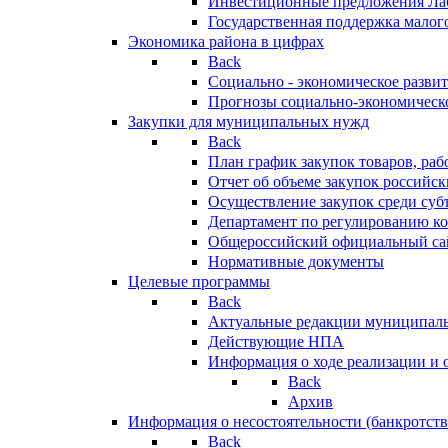
Инвестиционные предложения Ла
Государственная поддержка мало
Экономика района в цифрах
Back
Социально - экономическое разви
Прогнозы социально-экономическо
Закупки для муниципальных нужд
Back
План график закупок товаров, ра
Отчет об объеме закупок российск
Осуществление закупок среди с
Департамент по регулированию ко
Общероссийский официальный сайт
Нормативные документы
Целевые программы
Back
Актуальные редакции муниципал
Действующие НПА
Информация о ходе реализации и
Back
Архив
Информация о несостоятельности (банкротств
Back