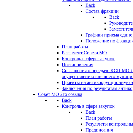
Back
Состав фракции
Back
Руководите
Заместител
Графики приема едино
Положение по фракци
План работы
Регламент Совета МО
Контроль в сфере закупок
Постановления
Соглашения о передаче КСП МО 
осуществлению внешнего муницип
Проекты на антикоррупционную э
Заключения по результатам антик
Совет МО 2го созыва
Back
Контроль в сфере закупок
Back
План работы
Результаты контрольн
Предписания