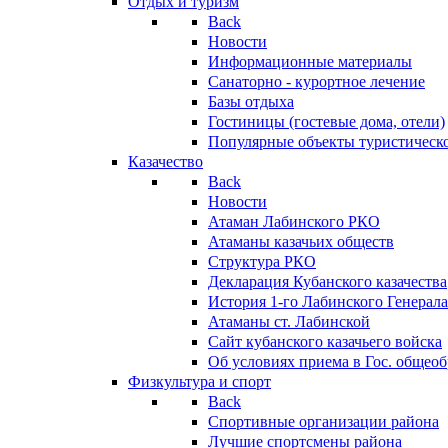
Отдых и туризм
Back
Новости
Информационные материалы
Санаторно - курортное лечение
Базы отдыха
Гостиницы (гостевые дома, отели)
Популярные объекты туристическо
Казачество
Back
Новости
Атаман Лабинского РКО
Атаманы казачьих обществ
Структура РКО
Декларация Кубанского казачества
История 1-го Лабинского Генерала
Атаманы ст. Лабинской
Cайт кубанского казачьего войска
Об условиях приема в Гос. общео
Физкультура и спорт
Back
Спортивные организации района
Лучшие спортсмены района