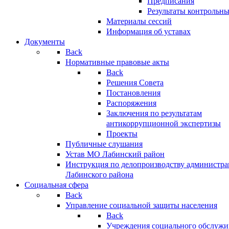
Предписания
Результаты контрольн
Материалы сессий
Информация об уставах
Документы
Back
Нормативные правовые акты
Back
Решения Совета
Постановления
Распоряжения
Заключения по результатам
антикоррупционной экспертизы
Проекты
Публичные слушания
Устав МО Лабинский район
Инструкция по делопроизводству администр
Лабинского района
Социальная сфера
Back
Управление социальной защиты населения
Back
Учреждения социального обслужи