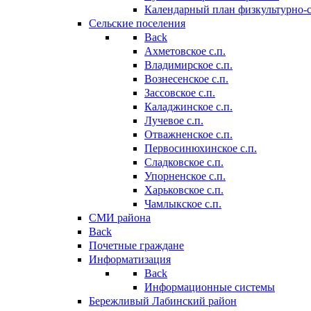
Календарный план физкультурно-
Сельские поселения
Back
Ахметовское с.п.
Владимирское с.п.
Вознесенское с.п.
Зассовское с.п.
Каладжинское с.п.
Лучевое с.п.
Отважненское с.п.
Первосинюхинское с.п.
Сладковское с.п.
Упорненское с.п.
Харьковское с.п.
Чамлыкское с.п.
СМИ района
Back
Почетные граждане
Информатизация
Back
Информационные системы
Бережливый Лабинский район