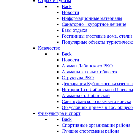
Отдых и туризм
Back
Новости
Информационные материалы
Санаторно - курортное лечение
Базы отдыха
Гостиницы (гостевые дома, отели)
Популярные объекты туристическо
Казачество
Back
Новости
Атаман Лабинского РКО
Атаманы казачьих обществ
Структура РКО
Декларация Кубанского казачества
История 1-го Лабинского Генерала
Атаманы ст. Лабинской
Cайт кубанского казачьего войска
Об условиях приема в Гос. общео
Физкультура и спорт
Back
Спортивные организации района
Лучшие спортсмены района