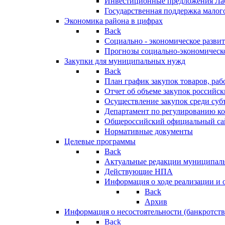
Инвестиционные предложения Ла
Государственная поддержка мало
Экономика района в цифрах
Back
Социально - экономическое разви
Прогнозы социально-экономическо
Закупки для муниципальных нужд
Back
План график закупок товаров, ра
Отчет об объеме закупок российск
Осуществление закупок среди с
Департамент по регулированию ко
Общероссийский официальный сайт
Нормативные документы
Целевые программы
Back
Актуальные редакции муниципал
Действующие НПА
Информация о ходе реализации и
Back
Архив
Информация о несостоятельности (банкротств
Back