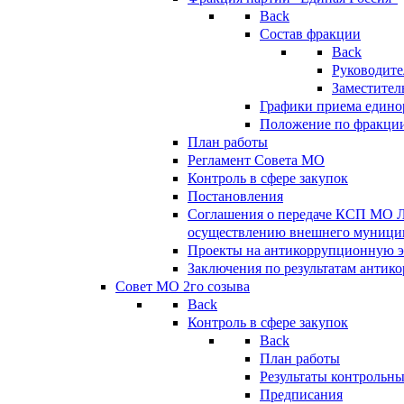
Back
Состав фракции
Back
Руководите
Заместител
Графики приема едино
Положение по фракци
План работы
Регламент Совета МО
Контроль в сфере закупок
Постановления
Соглашения о передаче КСП МО 
осуществлению внешнего муницип
Проекты на антикоррупционную э
Заключения по результатам антик
Совет МО 2го созыва
Back
Контроль в сфере закупок
Back
План работы
Результаты контрольн
Предписания