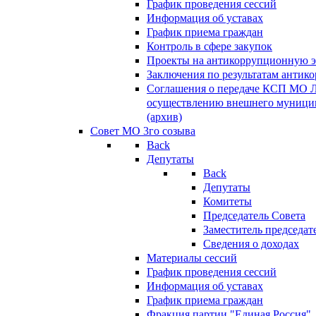
График проведения сессий
Информация об уставах
График приема граждан
Контроль в сфере закупок
Проекты на антикоррупционную э
Заключения по результатам антик
Соглашения о передаче КСП МО 
осуществлению внешнего муницип
(архив)
Совет МО 3го созыва
Back
Депутаты
Back
Депутаты
Комитеты
Председатель Совета
Заместитель председат
Сведения о доходах
Материалы сессий
График проведения сессий
Информация об уставах
График приема граждан
Фракция партии "Единая Россия"