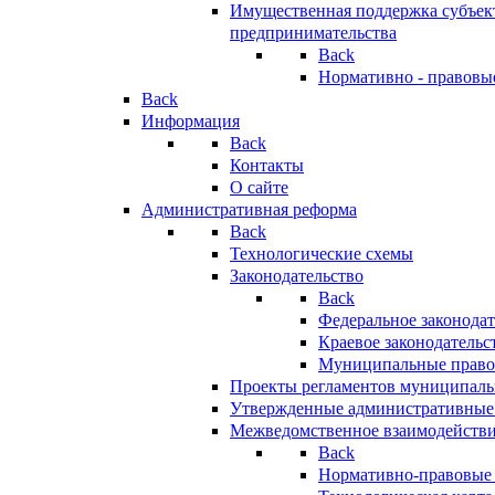
Имущественная поддержка субъект
предпринимательства
Back
Нормативно - правовы
Back
Информация
Back
Контакты
О сайте
Административная реформа
Back
Технологические схемы
Законодательство
Back
Федеральное законодат
Краевое законодательс
Муниципальные право
Проекты регламентов муниципаль
Утвержденные административные
Межведомственное взаимодейств
Back
Нормативно-правовые