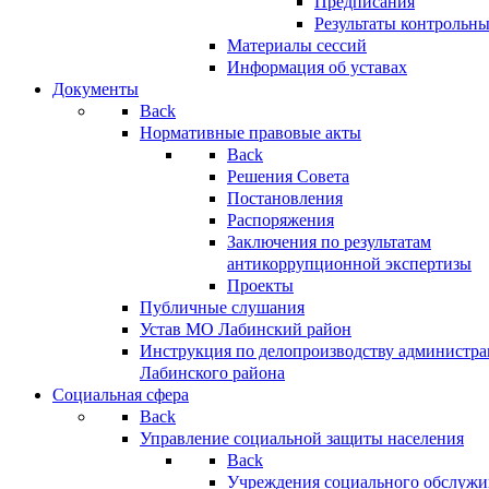
Предписания
Результаты контрольн
Материалы сессий
Информация об уставах
Документы
Back
Нормативные правовые акты
Back
Решения Совета
Постановления
Распоряжения
Заключения по результатам
антикоррупционной экспертизы
Проекты
Публичные слушания
Устав МО Лабинский район
Инструкция по делопроизводству администр
Лабинского района
Социальная сфера
Back
Управление социальной защиты населения
Back
Учреждения социального обслужи