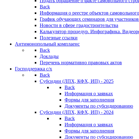
Подать обращение о факте самовольного стро
Back
Информация о реестре объектов самовольного
График обучающих семинаров для участников
Новости в сфере градостроительства
Калькулятор процедур. Инфографика. Видеор
Полезные ссылки
Антимонопольный комплаенс
Back
Доклады
Перечень нормативно правовых актов
Господдержка с/х
Back
Субсидии (ЛПХ, КФХ, ИП) - 2025
Back
Информация о заявках
Формы для заполнения
Документы по субсидированию
Субсидии (ЛПХ, КФХ, ИП) - 2024
Back
Информация о заявках
Формы для заполнения
Документы по субсидированию