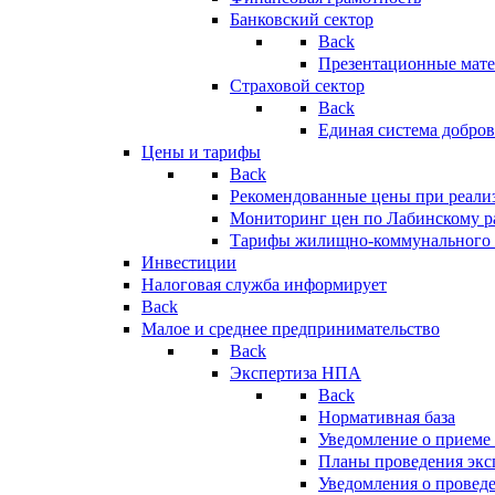
Банковский сектор
Back
Презентационные мате
Страховой сектор
Back
Единая система добро
Цены и тарифы
Back
Рекомендованные цены при реализ
Мониторинг цен по Лабинскому р
Тарифы жилищно-коммунального 
Инвестиции
Налоговая служба информирует
Back
Малое и среднее предпринимательство
Back
Экспертиза НПА
Back
Нормативная база
Уведомление о приеме
Планы проведения эк
Уведомления о провед