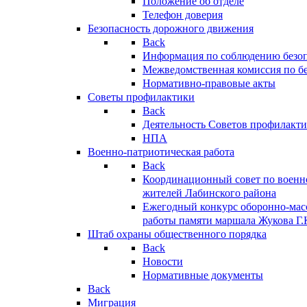
Положение об отделе
Телефон доверия
Безопасность дорожного движения
Back
Информация по соблюдению безо
Межведомственная комиссия по б
Нормативно-правовые акты
Советы профилактики
Back
Деятельность Советов профилакт
НПА
Военно-патриотическая работа
Back
Координационный совет по военн
жителей Лабинского района
Ежегодный конкурс оборонно-мас
работы памяти маршала Жукова Г.
Штаб охраны общественного порядка
Back
Новости
Нормативные документы
Back
Миграция