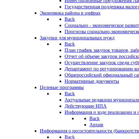
Инвестиционные предложения Ла
Государственная поддержка мало
Экономика района в цифрах
Back
Социально - экономическое разви
Прогнозы социально-экономическо
Закупки для муниципальных нужд
Back
План график закупок товаров, ра
Отчет об объеме закупок российск
Осуществление закупок среди с
Департамент по регулированию ко
Общероссийский официальный сайт
Нормативные документы
Целевые программы
Back
Актуальные редакции муниципал
Действующие НПА
Информация о ходе реализации и
Back
Архив
Информация о несостоятельности (банкротств
Back