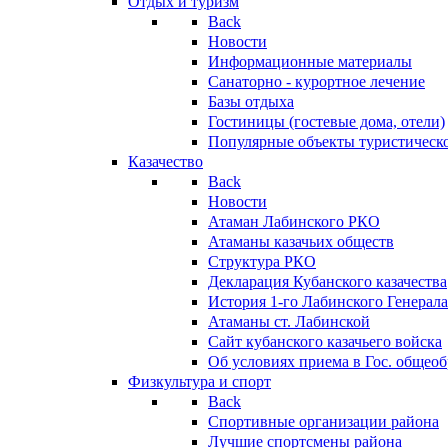
Отдых и туризм
Back
Новости
Информационные материалы
Санаторно - курортное лечение
Базы отдыха
Гостиницы (гостевые дома, отели)
Популярные объекты туристическо
Казачество
Back
Новости
Атаман Лабинского РКО
Атаманы казачьих обществ
Структура РКО
Декларация Кубанского казачества
История 1-го Лабинского Генерала
Атаманы ст. Лабинской
Cайт кубанского казачьего войска
Об условиях приема в Гос. общео
Физкультура и спорт
Back
Спортивные организации района
Лучшие спортсмены района