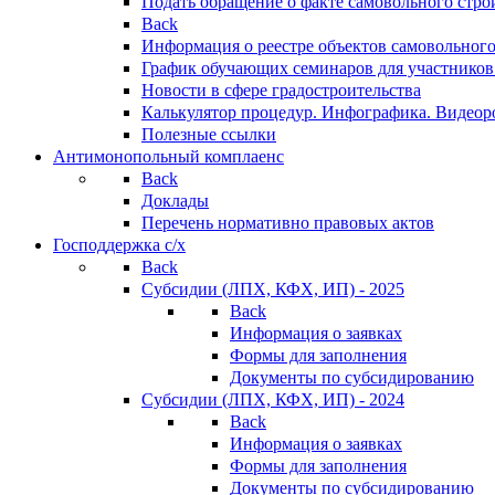
Подать обращение о факте самовольного стро
Back
Информация о реестре объектов самовольного
График обучающих семинаров для участников
Новости в сфере градостроительства
Калькулятор процедур. Инфографика. Видеор
Полезные ссылки
Антимонопольный комплаенс
Back
Доклады
Перечень нормативно правовых актов
Господдержка с/х
Back
Субсидии (ЛПХ, КФХ, ИП) - 2025
Back
Информация о заявках
Формы для заполнения
Документы по субсидированию
Субсидии (ЛПХ, КФХ, ИП) - 2024
Back
Информация о заявках
Формы для заполнения
Документы по субсидированию