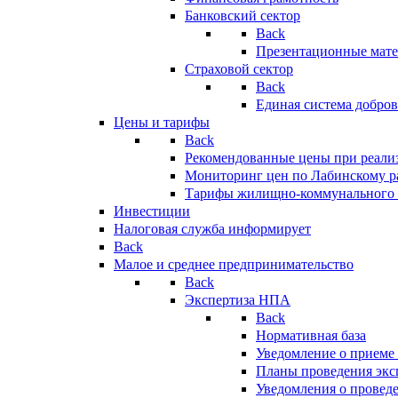
Банковский сектор
Back
Презентационные мате
Страховой сектор
Back
Единая система добро
Цены и тарифы
Back
Рекомендованные цены при реализ
Мониторинг цен по Лабинскому р
Тарифы жилищно-коммунального 
Инвестиции
Налоговая служба информирует
Back
Малое и среднее предпринимательство
Back
Экспертиза НПА
Back
Нормативная база
Уведомление о приеме
Планы проведения эк
Уведомления о провед