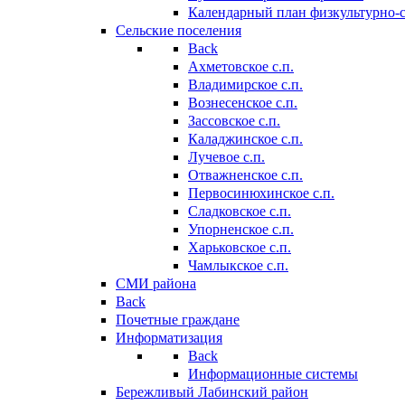
Календарный план физкультурно-
Сельские поселения
Back
Ахметовское с.п.
Владимирское с.п.
Вознесенское с.п.
Зассовское с.п.
Каладжинское с.п.
Лучевое с.п.
Отважненское с.п.
Первосинюхинское с.п.
Сладковское с.п.
Упорненское с.п.
Харьковское с.п.
Чамлыкское с.п.
СМИ района
Back
Почетные граждане
Информатизация
Back
Информационные системы
Бережливый Лабинский район