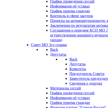
График проведения сессий
Информация об уставах
График приема граждан
Контроль в сфере закупок
Проекты на антикоррупционную э
Заключения по результатам антик
Соглашения о передаче КСП МО 
осуществлению внешнего муницип
(архив)
Совет МО 3го созыва
Back
Депутаты
Back
Депутаты
Комитеты
Председатель Совета
Заместитель председат
Сведения о доходах
Материалы сессий
График проведения сессий
Информация об уставах
График приема граждан
Фракция партии "Единая Россия"