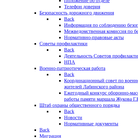
Положение об отделе
Телефон доверия
Безопасность дорожного движения
Back
Информация по соблюдению безо
Межведомственная комиссия по б
Нормативно-правовые акты
Советы профилактики
Back
Деятельность Советов профилакт
НПА
Военно-патриотическая работа
Back
Координационный совет по военн
жителей Лабинского района
Ежегодный конкурс оборонно-мас
работы памяти маршала Жукова Г.
Штаб охраны общественного порядка
Back
Новости
Нормативные документы
Back
Миграция