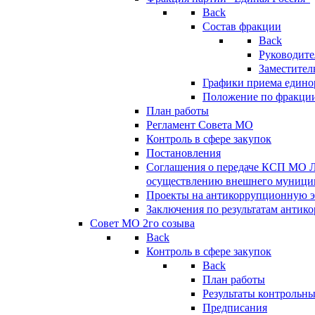
Back
Состав фракции
Back
Руководите
Заместител
Графики приема едино
Положение по фракци
План работы
Регламент Совета МО
Контроль в сфере закупок
Постановления
Соглашения о передаче КСП МО 
осуществлению внешнего муницип
Проекты на антикоррупционную э
Заключения по результатам антик
Совет МО 2го созыва
Back
Контроль в сфере закупок
Back
План работы
Результаты контрольн
Предписания