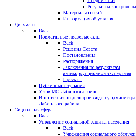
Предписания
Результаты контрольн
Материалы сессий
Информация об уставах
Документы
Back
Нормативные правовые акты
Back
Решения Совета
Постановления
Распоряжения
Заключения по результатам
антикоррупционной экспертизы
Проекты
Публичные слушания
Устав МО Лабинский район
Инструкция по делопроизводству администр
Лабинского района
Социальная сфера
Back
Управление социальной защиты населения
Back
Учреждения социального обслужи