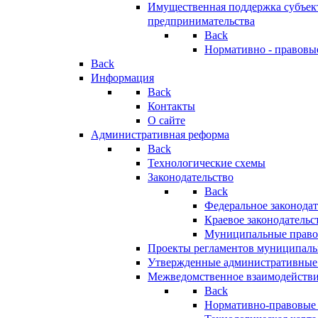
Имущественная поддержка субъект
предпринимательства
Back
Нормативно - правовы
Back
Информация
Back
Контакты
О сайте
Административная реформа
Back
Технологические схемы
Законодательство
Back
Федеральное законодат
Краевое законодательс
Муниципальные право
Проекты регламентов муниципаль
Утвержденные административные
Межведомственное взаимодейств
Back
Нормативно-правовые