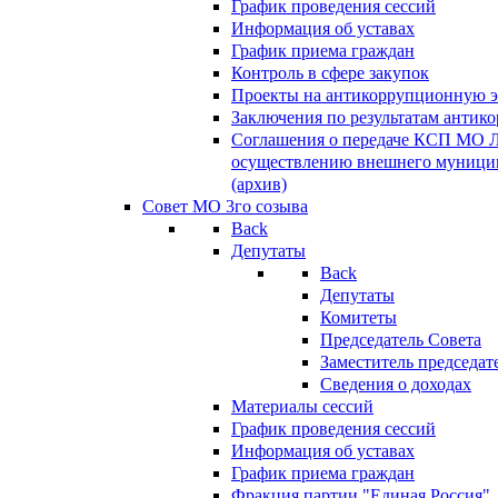
График проведения сессий
Информация об уставах
График приема граждан
Контроль в сфере закупок
Проекты на антикоррупционную э
Заключения по результатам антик
Соглашения о передаче КСП МО 
осуществлению внешнего муницип
(архив)
Совет МО 3го созыва
Back
Депутаты
Back
Депутаты
Комитеты
Председатель Совета
Заместитель председат
Сведения о доходах
Материалы сессий
График проведения сессий
Информация об уставах
График приема граждан
Фракция партии "Единая Россия"