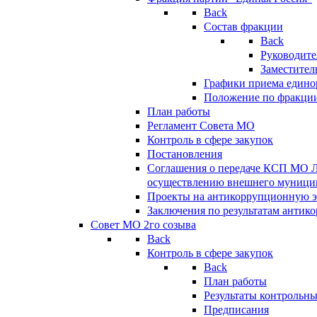
Back
Состав фракции
Back
Руководите
Заместител
Графики приема едино
Положение по фракци
План работы
Регламент Совета МО
Контроль в сфере закупок
Постановления
Соглашения о передаче КСП МО 
осуществлению внешнего муницип
Проекты на антикоррупционную э
Заключения по результатам антик
Совет МО 2го созыва
Back
Контроль в сфере закупок
Back
План работы
Результаты контрольн
Предписания