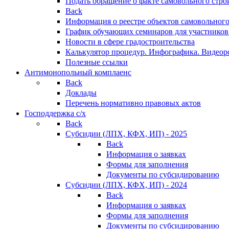
Подать обращение о факте самовольного стро
Back
Информация о реестре объектов самовольного
График обучающих семинаров для участников
Новости в сфере градостроительства
Калькулятор процедур. Инфографика. Видеор
Полезные ссылки
Антимонопольный комплаенс
Back
Доклады
Перечень нормативно правовых актов
Господдержка с/х
Back
Субсидии (ЛПХ, КФХ, ИП) - 2025
Back
Информация о заявках
Формы для заполнения
Документы по субсидированию
Субсидии (ЛПХ, КФХ, ИП) - 2024
Back
Информация о заявках
Формы для заполнения
Документы по субсидированию