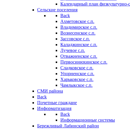
Календарный план физкультурно-
Сельские поселения
Back
Ахметовское с.п.
Владимирское с.п.
Вознесенское с.п.
Зассовское с.п.
Каладжинское с.п.
Лучевое с.п.
Отважненское с.п.
Первосинюхинское с.п.
Сладковское с.п.
Упорненское с.п.
Харьковское с.п.
Чамлыкское с.п.
СМИ района
Back
Почетные граждане
Информатизация
Back
Информационные системы
Бережливый Лабинский район