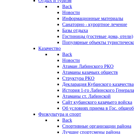
Отдых и туризм
Back
Новости
Информационные материалы
Санаторно - курортное лечение
Базы отдыха
Гостиницы (гостевые дома, отели)
Популярные объекты туристическо
Казачество
Back
Новости
Атаман Лабинского РКО
Атаманы казачьих обществ
Структура РКО
Декларация Кубанского казачества
История 1-го Лабинского Генерала
Атаманы ст. Лабинской
Cайт кубанского казачьего войска
Об условиях приема в Гос. общео
Физкультура и спорт
Back
Спортивные организации района
Лучшие спортсмены района