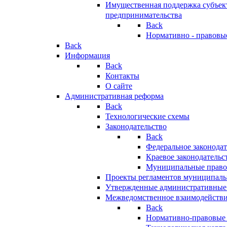
Имущественная поддержка субъект
предпринимательства
Back
Нормативно - правовы
Back
Информация
Back
Контакты
О сайте
Административная реформа
Back
Технологические схемы
Законодательство
Back
Федеральное законодат
Краевое законодательс
Муниципальные право
Проекты регламентов муниципаль
Утвержденные административные
Межведомственное взаимодейств
Back
Нормативно-правовые