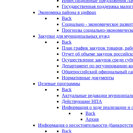
Инвестиционные предложения Ла
Государственная поддержка мало
Экономика района в цифрах
Back
Социально - экономическое разви
Прогнозы социально-экономическо
Закупки для муниципальных нужд
Back
План график закупок товаров, ра
Отчет об объеме закупок российск
Осуществление закупок среди с
Департамент по регулированию ко
Общероссийский официальный сайт
Нормативные документы
Целевые программы
Back
Актуальные редакции муниципал
Действующие НПА
Информация о ходе реализации и
Back
Архив
Информация о несостоятельности (банкротств
Back