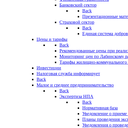
Банковский сектор
Back
Презентационные мате
Страховой сектор
Back
Единая система добро
Цены и тарифы
Back
Рекомендованные цены при реализ
Мониторинг цен по Лабинскому р
Тарифы жилищно-коммунального 
Инвестиции
Налоговая служба информирует
Back
Малое и среднее предпринимательство
Back
Экспертиза НПА
Back
Нормативная база
Уведомление о приеме
Планы проведения эк
Уведомления о провед