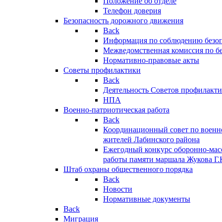
Положение об отделе
Телефон доверия
Безопасность дорожного движения
Back
Информация по соблюдению безо
Межведомственная комиссия по б
Нормативно-правовые акты
Советы профилактики
Back
Деятельность Советов профилакт
НПА
Военно-патриотическая работа
Back
Координационный совет по военн
жителей Лабинского района
Ежегодный конкурс оборонно-мас
работы памяти маршала Жукова Г.
Штаб охраны общественного порядка
Back
Новости
Нормативные документы
Back
Миграция