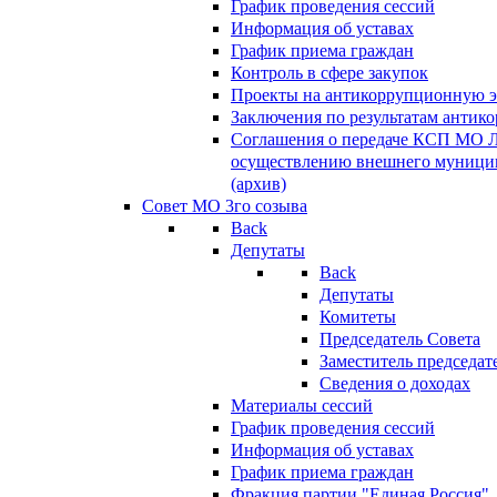
График проведения сессий
Информация об уставах
График приема граждан
Контроль в сфере закупок
Проекты на антикоррупционную э
Заключения по результатам антик
Соглашения о передаче КСП МО 
осуществлению внешнего муницип
(архив)
Совет МО 3го созыва
Back
Депутаты
Back
Депутаты
Комитеты
Председатель Совета
Заместитель председат
Сведения о доходах
Материалы сессий
График проведения сессий
Информация об уставах
График приема граждан
Фракция партии "Единая Россия"