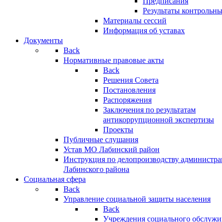
Предписания
Результаты контрольн
Материалы сессий
Информация об уставах
Документы
Back
Нормативные правовые акты
Back
Решения Совета
Постановления
Распоряжения
Заключения по результатам
антикоррупционной экспертизы
Проекты
Публичные слушания
Устав МО Лабинский район
Инструкция по делопроизводству администр
Лабинского района
Социальная сфера
Back
Управление социальной защиты населения
Back
Учреждения социального обслужи