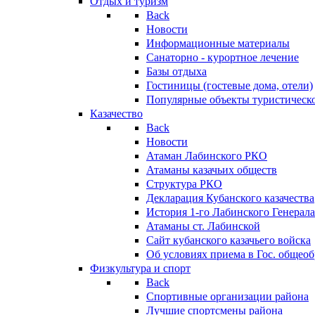
Отдых и туризм
Back
Новости
Информационные материалы
Санаторно - курортное лечение
Базы отдыха
Гостиницы (гостевые дома, отели)
Популярные объекты туристическо
Казачество
Back
Новости
Атаман Лабинского РКО
Атаманы казачьих обществ
Структура РКО
Декларация Кубанского казачества
История 1-го Лабинского Генерала
Атаманы ст. Лабинской
Cайт кубанского казачьего войска
Об условиях приема в Гос. общео
Физкультура и спорт
Back
Спортивные организации района
Лучшие спортсмены района