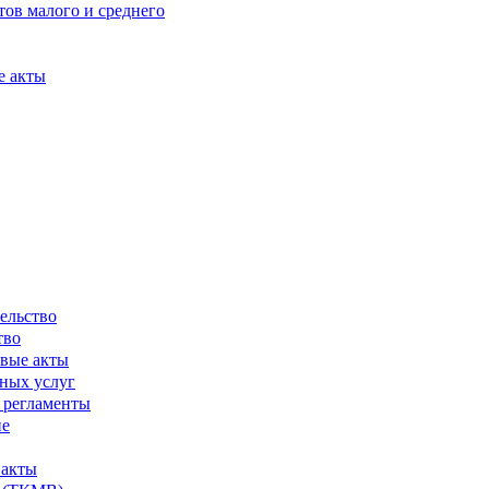
ов малого и среднего
е акты
ельство
тво
вые акты
ных услуг
 регламенты
ие
 акты