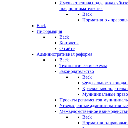
Имущественная поддержка субъект
предпринимательства
Back
Нормативно - правовы
Back
Информация
Back
Контакты
О сайте
Административная реформа
Back
Технологические схемы
Законодательство
Back
Федеральное законодат
Краевое законодательс
Муниципальные право
Проекты регламентов муниципаль
Утвержденные административные
Межведомственное взаимодейств
Back
Нормативно-правовые