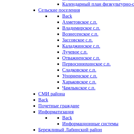
Календарный план физкультурно-
Сельские поселения
Back
Ахметовское с.п.
Владимирское с.п.
Вознесенское с.п.
Зассовское с.п.
Каладжинское с.п.
Лучевое с.п.
Отважненское с.п.
Первосинюхинское с.п.
Сладковское с.п.
Упорненское с.п.
Харьковское с.п.
Чамлыкское с.п.
СМИ района
Back
Почетные граждане
Информатизация
Back
Информационные системы
Бережливый Лабинский район