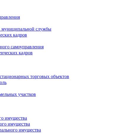
правления
х муниципальной службы
ческих кадров
тного самоуправления
енческих кадров
естационарных торговых объектов
оль
мельных участков
го имущества
ого имущества
пального имущества