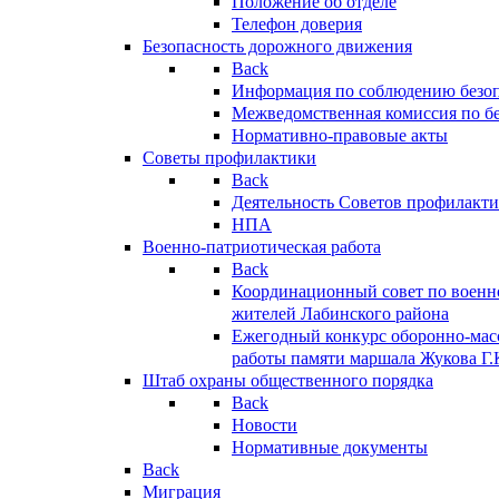
Положение об отделе
Телефон доверия
Безопасность дорожного движения
Back
Информация по соблюдению безо
Межведомственная комиссия по б
Нормативно-правовые акты
Советы профилактики
Back
Деятельность Советов профилакт
НПА
Военно-патриотическая работа
Back
Координационный совет по военн
жителей Лабинского района
Ежегодный конкурс оборонно-мас
работы памяти маршала Жукова Г.
Штаб охраны общественного порядка
Back
Новости
Нормативные документы
Back
Миграция