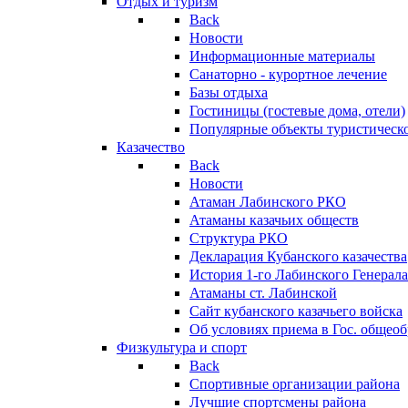
Отдых и туризм
Back
Новости
Информационные материалы
Санаторно - курортное лечение
Базы отдыха
Гостиницы (гостевые дома, отели)
Популярные объекты туристическо
Казачество
Back
Новости
Атаман Лабинского РКО
Атаманы казачьих обществ
Структура РКО
Декларация Кубанского казачества
История 1-го Лабинского Генерала
Атаманы ст. Лабинской
Cайт кубанского казачьего войска
Об условиях приема в Гос. общео
Физкультура и спорт
Back
Спортивные организации района
Лучшие спортсмены района