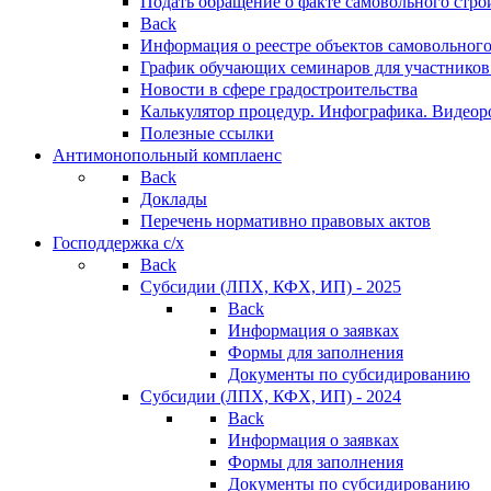
Подать обращение о факте самовольного стро
Back
Информация о реестре объектов самовольного
График обучающих семинаров для участников
Новости в сфере градостроительства
Калькулятор процедур. Инфографика. Видеор
Полезные ссылки
Антимонопольный комплаенс
Back
Доклады
Перечень нормативно правовых актов
Господдержка с/х
Back
Субсидии (ЛПХ, КФХ, ИП) - 2025
Back
Информация о заявках
Формы для заполнения
Документы по субсидированию
Субсидии (ЛПХ, КФХ, ИП) - 2024
Back
Информация о заявках
Формы для заполнения
Документы по субсидированию