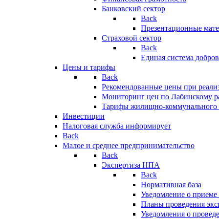
Банковский сектор
Back
Презентационные мате
Страховой сектор
Back
Единая система добро
Цены и тарифы
Back
Рекомендованные цены при реализ
Мониторинг цен по Лабинскому р
Тарифы жилищно-коммунального 
Инвестиции
Налоговая служба информирует
Back
Малое и среднее предпринимательство
Back
Экспертиза НПА
Back
Нормативная база
Уведомление о приеме
Планы проведения эк
Уведомления о провед