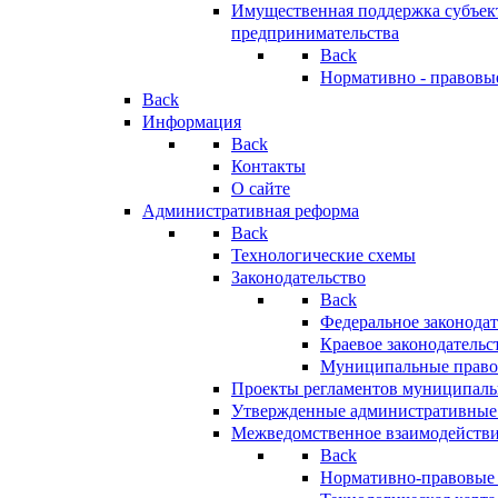
Имущественная поддержка субъект
предпринимательства
Back
Нормативно - правовы
Back
Информация
Back
Контакты
О сайте
Административная реформа
Back
Технологические схемы
Законодательство
Back
Федеральное законодат
Краевое законодательс
Муниципальные право
Проекты регламентов муниципаль
Утвержденные административные
Межведомственное взаимодейств
Back
Нормативно-правовые