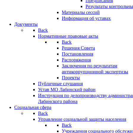
Предписания
Результаты контрольн
Материалы сессий
Информация об уставах
Документы
Back
Нормативные правовые акты
Back
Решения Совета
Постановления
Распоряжения
Заключения по результатам
антикоррупционной экспертизы
Проекты
Публичные слушания
Устав МО Лабинский район
Инструкция по делопроизводству администр
Лабинского района
Социальная сфера
Back
Управление социальной защиты населения
Back
Учреждения социального обслужи