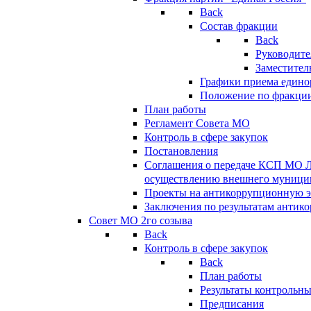
Back
Состав фракции
Back
Руководите
Заместител
Графики приема едино
Положение по фракци
План работы
Регламент Совета МО
Контроль в сфере закупок
Постановления
Соглашения о передаче КСП МО 
осуществлению внешнего муницип
Проекты на антикоррупционную э
Заключения по результатам антик
Совет МО 2го созыва
Back
Контроль в сфере закупок
Back
План работы
Результаты контрольн
Предписания