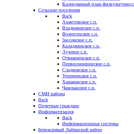
Календарный план физкультурно-
Сельские поселения
Back
Ахметовское с.п.
Владимирское с.п.
Вознесенское с.п.
Зассовское с.п.
Каладжинское с.п.
Лучевое с.п.
Отважненское с.п.
Первосинюхинское с.п.
Сладковское с.п.
Упорненское с.п.
Харьковское с.п.
Чамлыкское с.п.
СМИ района
Back
Почетные граждане
Информатизация
Back
Информационные системы
Бережливый Лабинский район