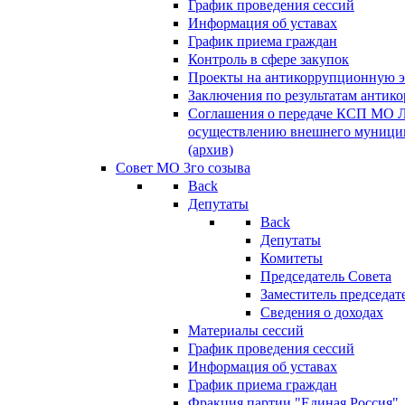
График проведения сессий
Информация об уставах
График приема граждан
Контроль в сфере закупок
Проекты на антикоррупционную э
Заключения по результатам антик
Соглашения о передаче КСП МО 
осуществлению внешнего муницип
(архив)
Совет МО 3го созыва
Back
Депутаты
Back
Депутаты
Комитеты
Председатель Совета
Заместитель председат
Сведения о доходах
Материалы сессий
График проведения сессий
Информация об уставах
График приема граждан
Фракция партии "Единая Россия"