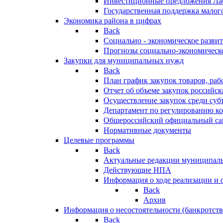
Инвестиционные предложения Ла
Государственная поддержка мало
Экономика района в цифрах
Back
Социально - экономическое разви
Прогнозы социально-экономическо
Закупки для муниципальных нужд
Back
План график закупок товаров, ра
Отчет об объеме закупок российск
Осуществление закупок среди с
Департамент по регулированию ко
Общероссийский официальный сайт
Нормативные документы
Целевые программы
Back
Актуальные редакции муниципал
Действующие НПА
Информация о ходе реализации и
Back
Архив
Информация о несостоятельности (банкротств
Back