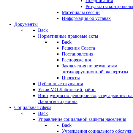
Предписания
Результаты контрольн
Материалы сессий
Информация об уставах
Документы
Back
Нормативные правовые акты
Back
Решения Совета
Постановления
Распоряжения
Заключения по результатам
антикоррупционной экспертизы
Проекты
Публичные слушания
Устав МО Лабинский район
Инструкция по делопроизводству администр
Лабинского района
Социальная сфера
Back
Управление социальной защиты населения
Back
Учреждения социального обслужи