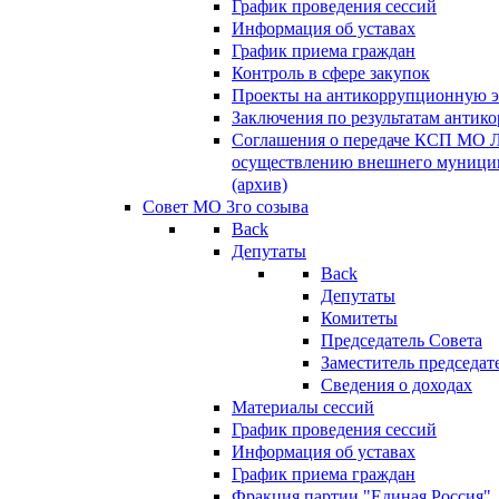
График проведения сессий
Информация об уставах
График приема граждан
Контроль в сфере закупок
Проекты на антикоррупционную э
Заключения по результатам антик
Соглашения о передаче КСП МО 
осуществлению внешнего муницип
(архив)
Совет МО 3го созыва
Back
Депутаты
Back
Депутаты
Комитеты
Председатель Совета
Заместитель председат
Сведения о доходах
Материалы сессий
График проведения сессий
Информация об уставах
График приема граждан
Фракция партии "Единая Россия"