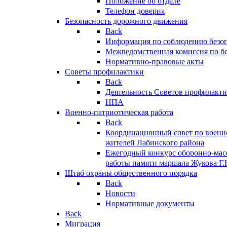
Положение об отделе
Телефон доверия
Безопасность дорожного движения
Back
Информация по соблюдению безо
Межведомственная комиссия по б
Нормативно-правовые акты
Советы профилактики
Back
Деятельность Советов профилакт
НПА
Военно-патриотическая работа
Back
Координационный совет по военн
жителей Лабинского района
Ежегодный конкурс оборонно-мас
работы памяти маршала Жукова Г.
Штаб охраны общественного порядка
Back
Новости
Нормативные документы
Back
Миграция