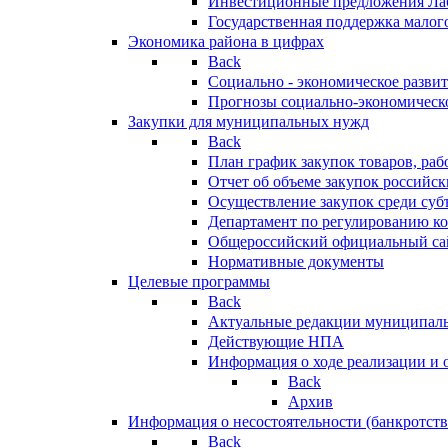
Инвестиционные предложения Ла
Государственная поддержка мало
Экономика района в цифрах
Back
Социально - экономическое разви
Прогнозы социально-экономическо
Закупки для муниципальных нужд
Back
План график закупок товаров, ра
Отчет об объеме закупок российск
Осуществление закупок среди с
Департамент по регулированию ко
Общероссийский официальный сайт
Нормативные документы
Целевые программы
Back
Актуальные редакции муниципал
Действующие НПА
Информация о ходе реализации и
Back
Архив
Информация о несостоятельности (банкротств
Back