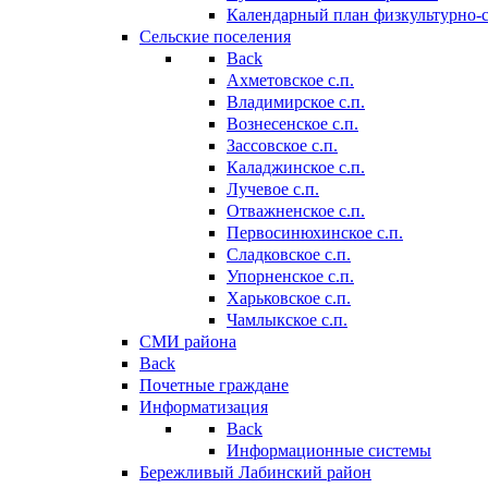
Календарный план физкультурно-
Сельские поселения
Back
Ахметовское с.п.
Владимирское с.п.
Вознесенское с.п.
Зассовское с.п.
Каладжинское с.п.
Лучевое с.п.
Отважненское с.п.
Первосинюхинское с.п.
Сладковское с.п.
Упорненское с.п.
Харьковское с.п.
Чамлыкское с.п.
СМИ района
Back
Почетные граждане
Информатизация
Back
Информационные системы
Бережливый Лабинский район