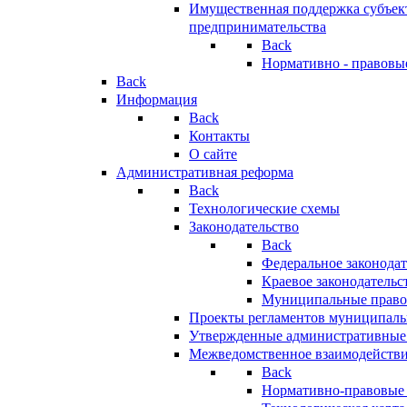
Имущественная поддержка субъект
предпринимательства
Back
Нормативно - правовы
Back
Информация
Back
Контакты
О сайте
Административная реформа
Back
Технологические схемы
Законодательство
Back
Федеральное законодат
Краевое законодательс
Муниципальные право
Проекты регламентов муниципаль
Утвержденные административные
Межведомственное взаимодейств
Back
Нормативно-правовые