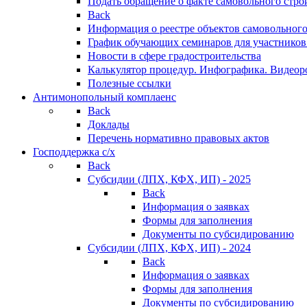
Подать обращение о факте самовольного стро
Back
Информация о реестре объектов самовольного
График обучающих семинаров для участников
Новости в сфере градостроительства
Калькулятор процедур. Инфографика. Видеор
Полезные ссылки
Антимонопольный комплаенс
Back
Доклады
Перечень нормативно правовых актов
Господдержка с/х
Back
Субсидии (ЛПХ, КФХ, ИП) - 2025
Back
Информация о заявках
Формы для заполнения
Документы по субсидированию
Субсидии (ЛПХ, КФХ, ИП) - 2024
Back
Информация о заявках
Формы для заполнения
Документы по субсидированию