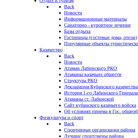
Отдых и туризм
Back
Новости
Информационные материалы
Санаторно - курортное лечение
Базы отдыха
Гостиницы (гостевые дома, отели)
Популярные объекты туристическо
Казачество
Back
Новости
Атаман Лабинского РКО
Атаманы казачьих обществ
Структура РКО
Декларация Кубанского казачества
История 1-го Лабинского Генерала
Атаманы ст. Лабинской
Cайт кубанского казачьего войска
Об условиях приема в Гос. общео
Физкультура и спорт
Back
Спортивные организации района
Лучшие спортсмены района