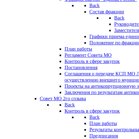
Back
Состав фракции
Back
Руководите
Заместител
Графики приема едино
Положение по фракци
План работы
Регламент Совета МО
Контроль в сфере закупок
Постановления
Соглашения о передаче КСП МО 
осуществлению внешнего муницип
Проекты на антикоррупционную э
Заключения по результатам антик
Совет МО 2го созыва
Back
Контроль в сфере закупок
Back
План работы
Результаты контрольн
Предписания