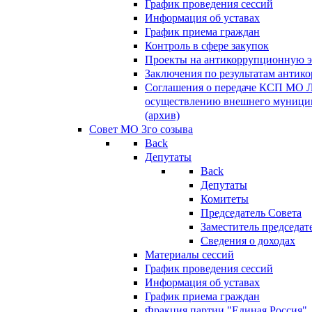
График проведения сессий
Информация об уставах
График приема граждан
Контроль в сфере закупок
Проекты на антикоррупционную э
Заключения по результатам антик
Соглашения о передаче КСП МО 
осуществлению внешнего муницип
(архив)
Совет МО 3го созыва
Back
Депутаты
Back
Депутаты
Комитеты
Председатель Совета
Заместитель председат
Сведения о доходах
Материалы сессий
График проведения сессий
Информация об уставах
График приема граждан
Фракция партии "Единая Россия"