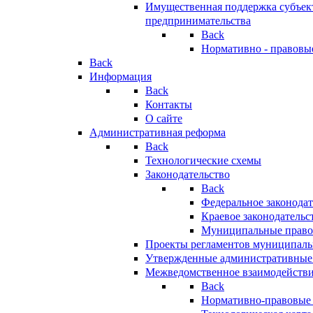
Имущественная поддержка субъект
предпринимательства
Back
Нормативно - правовы
Back
Информация
Back
Контакты
О сайте
Административная реформа
Back
Технологические схемы
Законодательство
Back
Федеральное законодат
Краевое законодательс
Муниципальные право
Проекты регламентов муниципаль
Утвержденные административные
Межведомственное взаимодейств
Back
Нормативно-правовые