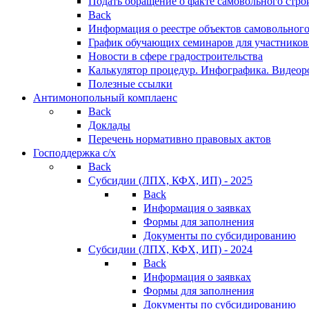
Подать обращение о факте самовольного стро
Back
Информация о реестре объектов самовольного
График обучающих семинаров для участников
Новости в сфере градостроительства
Калькулятор процедур. Инфографика. Видеор
Полезные ссылки
Антимонопольный комплаенс
Back
Доклады
Перечень нормативно правовых актов
Господдержка с/х
Back
Субсидии (ЛПХ, КФХ, ИП) - 2025
Back
Информация о заявках
Формы для заполнения
Документы по субсидированию
Субсидии (ЛПХ, КФХ, ИП) - 2024
Back
Информация о заявках
Формы для заполнения
Документы по субсидированию