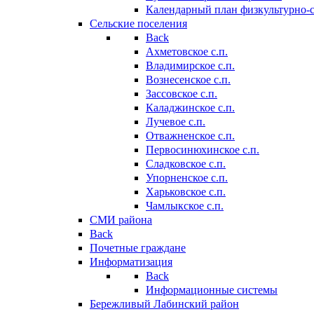
Календарный план физкультурно-
Сельские поселения
Back
Ахметовское с.п.
Владимирское с.п.
Вознесенское с.п.
Зассовское с.п.
Каладжинское с.п.
Лучевое с.п.
Отважненское с.п.
Первосинюхинское с.п.
Сладковское с.п.
Упорненское с.п.
Харьковское с.п.
Чамлыкское с.п.
СМИ района
Back
Почетные граждане
Информатизация
Back
Информационные системы
Бережливый Лабинский район