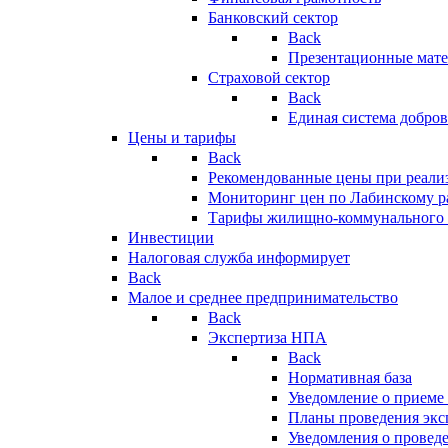
Банковский сектор
Back
Презентационные мате
Страховой сектор
Back
Единая система добро
Цены и тарифы
Back
Рекомендованные цены при реализ
Мониторинг цен по Лабинскому р
Тарифы жилищно-коммунального 
Инвестиции
Налоговая служба информирует
Back
Малое и среднее предпринимательство
Back
Экспертиза НПА
Back
Нормативная база
Уведомление о приеме
Планы проведения эк
Уведомления о провед