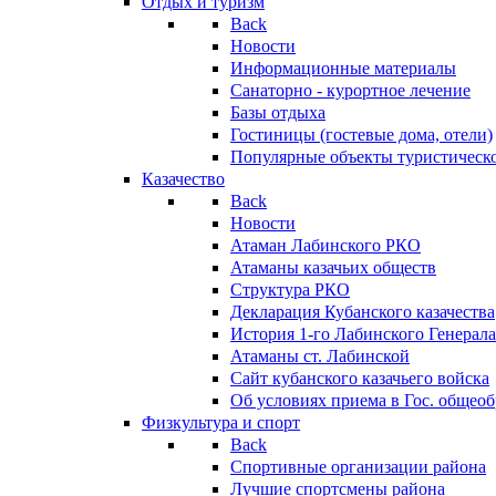
Отдых и туризм
Back
Новости
Информационные материалы
Санаторно - курортное лечение
Базы отдыха
Гостиницы (гостевые дома, отели)
Популярные объекты туристическо
Казачество
Back
Новости
Атаман Лабинского РКО
Атаманы казачьих обществ
Структура РКО
Декларация Кубанского казачества
История 1-го Лабинского Генерала
Атаманы ст. Лабинской
Cайт кубанского казачьего войска
Об условиях приема в Гос. общео
Физкультура и спорт
Back
Спортивные организации района
Лучшие спортсмены района