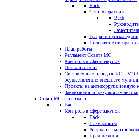
Back
Состав фракции
Back
Руководите
Заместител
Графики приема едино
Положение по фракци
План работы
Регламент Совета МО
Контроль в сфере закупок
Постановления
Соглашения о передаче КСП МО 
осуществлению внешнего муницип
Проекты на антикоррупционную э
Заключения по результатам антик
Совет МО 2го созыва
Back
Контроль в сфере закупок
Back
План работы
Результаты контрольн
Предписания