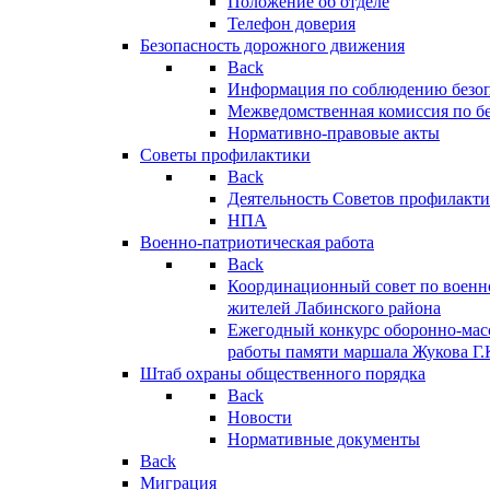
Положение об отделе
Телефон доверия
Безопасность дорожного движения
Back
Информация по соблюдению безо
Межведомственная комиссия по б
Нормативно-правовые акты
Советы профилактики
Back
Деятельность Советов профилакт
НПА
Военно-патриотическая работа
Back
Координационный совет по военн
жителей Лабинского района
Ежегодный конкурс оборонно-мас
работы памяти маршала Жукова Г.
Штаб охраны общественного порядка
Back
Новости
Нормативные документы
Back
Миграция