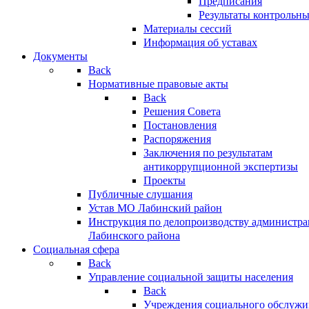
Предписания
Результаты контрольн
Материалы сессий
Информация об уставах
Документы
Back
Нормативные правовые акты
Back
Решения Совета
Постановления
Распоряжения
Заключения по результатам
антикоррупционной экспертизы
Проекты
Публичные слушания
Устав МО Лабинский район
Инструкция по делопроизводству администр
Лабинского района
Социальная сфера
Back
Управление социальной защиты населения
Back
Учреждения социального обслужи