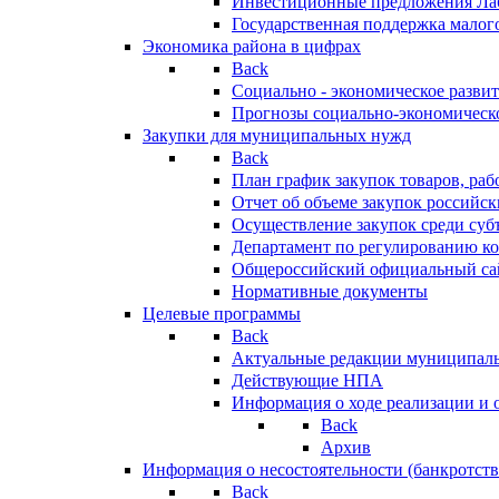
Инвестиционные предложения Ла
Государственная поддержка мало
Экономика района в цифрах
Back
Социально - экономическое разви
Прогнозы социально-экономическо
Закупки для муниципальных нужд
Back
План график закупок товаров, ра
Отчет об объеме закупок российск
Осуществление закупок среди с
Департамент по регулированию ко
Общероссийский официальный сайт
Нормативные документы
Целевые программы
Back
Актуальные редакции муниципал
Действующие НПА
Информация о ходе реализации и
Back
Архив
Информация о несостоятельности (банкротств
Back