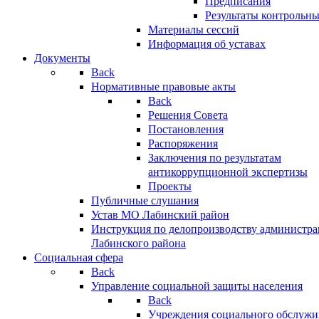
Предписания
Результаты контрольн
Материалы сессий
Информация об уставах
Документы
Back
Нормативные правовые акты
Back
Решения Совета
Постановления
Распоряжения
Заключения по результатам
антикоррупционной экспертизы
Проекты
Публичные слушания
Устав МО Лабинский район
Инструкция по делопроизводству администр
Лабинского района
Социальная сфера
Back
Управление социальной защиты населения
Back
Учреждения социального обслужи