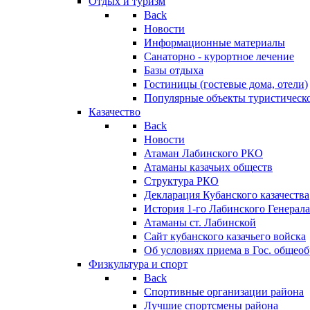
Отдых и туризм
Back
Новости
Информационные материалы
Санаторно - курортное лечение
Базы отдыха
Гостиницы (гостевые дома, отели)
Популярные объекты туристическо
Казачество
Back
Новости
Атаман Лабинского РКО
Атаманы казачьих обществ
Структура РКО
Декларация Кубанского казачества
История 1-го Лабинского Генерала
Атаманы ст. Лабинской
Cайт кубанского казачьего войска
Об условиях приема в Гос. общео
Физкультура и спорт
Back
Спортивные организации района
Лучшие спортсмены района