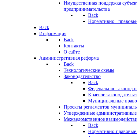
Имущественная поддержка субъект
предпринимательства
Back
Нормативно - правовы
Back
Информация
Back
Контакты
О сайте
Административная реформа
Back
Технологические схемы
Законодательство
Back
Федеральное законодат
Краевое законодательс
Муниципальные право
Проекты регламентов муниципаль
Утвержденные административные
Межведомственное взаимодейств
Back
Нормативно-правовые