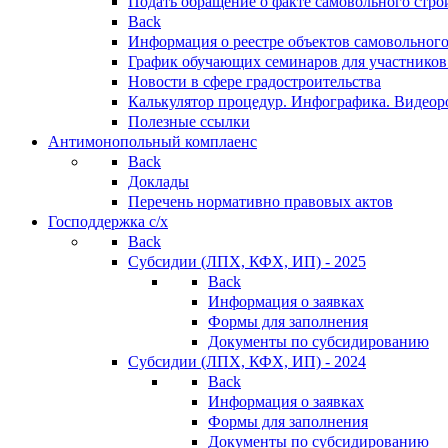
Подать обращение о факте самовольного стро
Back
Информация о реестре объектов самовольного
График обучающих семинаров для участников
Новости в сфере градостроительства
Калькулятор процедур. Инфографика. Видеор
Полезные ссылки
Антимонопольный комплаенс
Back
Доклады
Перечень нормативно правовых актов
Господдержка с/х
Back
Субсидии (ЛПХ, КФХ, ИП) - 2025
Back
Информация о заявках
Формы для заполнения
Документы по субсидированию
Субсидии (ЛПХ, КФХ, ИП) - 2024
Back
Информация о заявках
Формы для заполнения
Документы по субсидированию