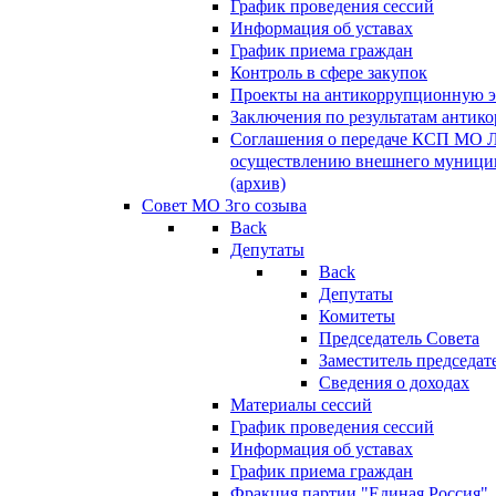
График проведения сессий
Информация об уставах
График приема граждан
Контроль в сфере закупок
Проекты на антикоррупционную э
Заключения по результатам антик
Соглашения о передаче КСП МО 
осуществлению внешнего муницип
(архив)
Совет МО 3го созыва
Back
Депутаты
Back
Депутаты
Комитеты
Председатель Совета
Заместитель председат
Сведения о доходах
Материалы сессий
График проведения сессий
Информация об уставах
График приема граждан
Фракция партии "Единая Россия"