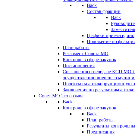
Back
Состав фракции
Back
Руководите
Заместител
Графики приема едино
Положение по фракци
План работы
Регламент Совета МО
Контроль в сфере закупок
Постановления
Соглашения о передаче КСП МО 
осуществлению внешнего муницип
Проекты на антикоррупционную э
Заключения по результатам антик
Совет МО 2го созыва
Back
Контроль в сфере закупок
Back
План работы
Результаты контрольн
Предписания