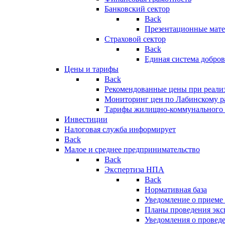
Банковский сектор
Back
Презентационные мате
Страховой сектор
Back
Единая система добро
Цены и тарифы
Back
Рекомендованные цены при реализ
Мониторинг цен по Лабинскому р
Тарифы жилищно-коммунального 
Инвестиции
Налоговая служба информирует
Back
Малое и среднее предпринимательство
Back
Экспертиза НПА
Back
Нормативная база
Уведомление о приеме
Планы проведения эк
Уведомления о провед