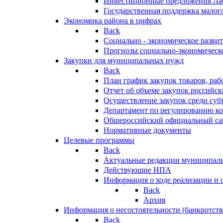
Инвестиционные предложения Ла
Государственная поддержка мало
Экономика района в цифрах
Back
Социально - экономическое разви
Прогнозы социально-экономическо
Закупки для муниципальных нужд
Back
План график закупок товаров, ра
Отчет об объеме закупок российск
Осуществление закупок среди с
Департамент по регулированию ко
Общероссийский официальный сайт
Нормативные документы
Целевые программы
Back
Актуальные редакции муниципал
Действующие НПА
Информация о ходе реализации и
Back
Архив
Информация о несостоятельности (банкротств
Back