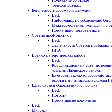
Положение об отделе
Телефон доверия
Безопасность дорожного движения
Back
Информация по соблюдению безо
Межведомственная комиссия по б
Нормативно-правовые акты
Советы профилактики
Back
Деятельность Советов профилакт
НПА
Военно-патриотическая работа
Back
Координационный совет по военн
жителей Лабинского района
Ежегодный конкурс оборонно-мас
работы памяти маршала Жукова Г.
Штаб охраны общественного порядка
Back
Новости
Нормативные документы
Back
Миграция