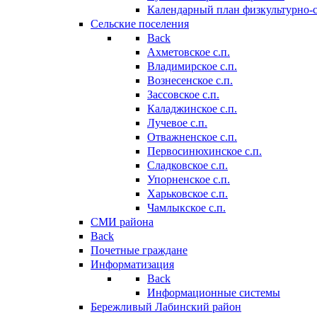
Календарный план физкультурно-
Сельские поселения
Back
Ахметовское с.п.
Владимирское с.п.
Вознесенское с.п.
Зассовское с.п.
Каладжинское с.п.
Лучевое с.п.
Отважненское с.п.
Первосинюхинское с.п.
Сладковское с.п.
Упорненское с.п.
Харьковское с.п.
Чамлыкское с.п.
СМИ района
Back
Почетные граждане
Информатизация
Back
Информационные системы
Бережливый Лабинский район