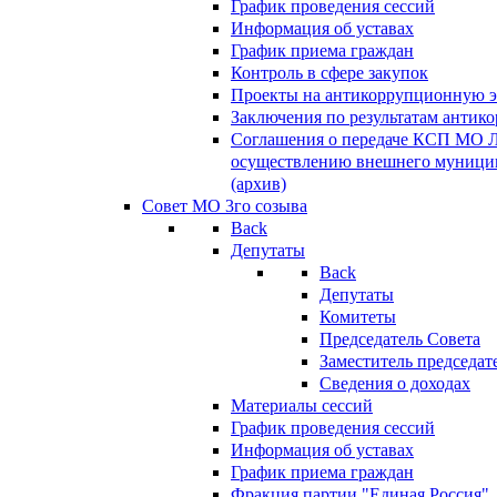
График проведения сессий
Информация об уставах
График приема граждан
Контроль в сфере закупок
Проекты на антикоррупционную э
Заключения по результатам антик
Соглашения о передаче КСП МО 
осуществлению внешнего муницип
(архив)
Совет МО 3го созыва
Back
Депутаты
Back
Депутаты
Комитеты
Председатель Совета
Заместитель председат
Сведения о доходах
Материалы сессий
График проведения сессий
Информация об уставах
График приема граждан
Фракция партии "Единая Россия"