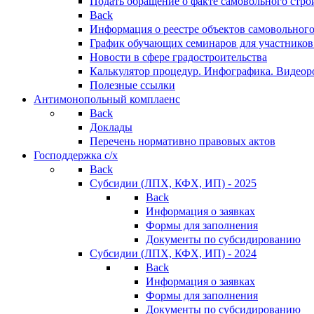
Подать обращение о факте самовольного стро
Back
Информация о реестре объектов самовольного
График обучающих семинаров для участников
Новости в сфере градостроительства
Калькулятор процедур. Инфографика. Видеор
Полезные ссылки
Антимонопольный комплаенс
Back
Доклады
Перечень нормативно правовых актов
Господдержка с/х
Back
Субсидии (ЛПХ, КФХ, ИП) - 2025
Back
Информация о заявках
Формы для заполнения
Документы по субсидированию
Субсидии (ЛПХ, КФХ, ИП) - 2024
Back
Информация о заявках
Формы для заполнения
Документы по субсидированию