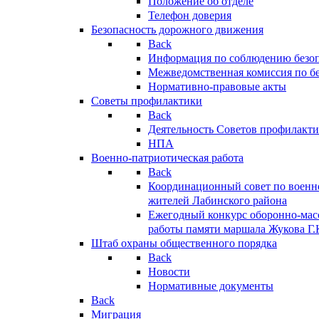
Положение об отделе
Телефон доверия
Безопасность дорожного движения
Back
Информация по соблюдению безо
Межведомственная комиссия по б
Нормативно-правовые акты
Советы профилактики
Back
Деятельность Советов профилакт
НПА
Военно-патриотическая работа
Back
Координационный совет по военн
жителей Лабинского района
Ежегодный конкурс оборонно-мас
работы памяти маршала Жукова Г.
Штаб охраны общественного порядка
Back
Новости
Нормативные документы
Back
Миграция