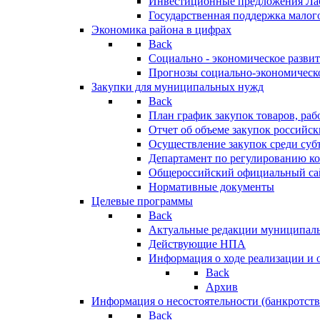
Инвестиционные предложения Ла
Государственная поддержка мало
Экономика района в цифрах
Back
Социально - экономическое разви
Прогнозы социально-экономическо
Закупки для муниципальных нужд
Back
План график закупок товаров, ра
Отчет об объеме закупок российск
Осуществление закупок среди с
Департамент по регулированию ко
Общероссийский официальный сайт
Нормативные документы
Целевые программы
Back
Актуальные редакции муниципал
Действующие НПА
Информация о ходе реализации и
Back
Архив
Информация о несостоятельности (банкротств
Back