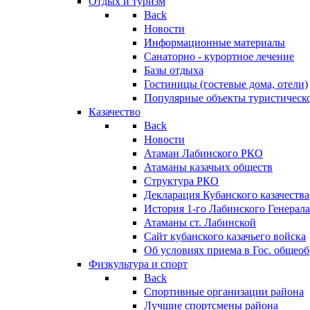
Отдых и туризм
Back
Новости
Информационные материалы
Санаторно - курортное лечение
Базы отдыха
Гостиницы (гостевые дома, отели)
Популярные объекты туристическо
Казачество
Back
Новости
Атаман Лабинского РКО
Атаманы казачьих обществ
Структура РКО
Декларация Кубанского казачества
История 1-го Лабинского Генерала
Атаманы ст. Лабинской
Cайт кубанского казачьего войска
Об условиях приема в Гос. общео
Физкультура и спорт
Back
Спортивные организации района
Лучшие спортсмены района