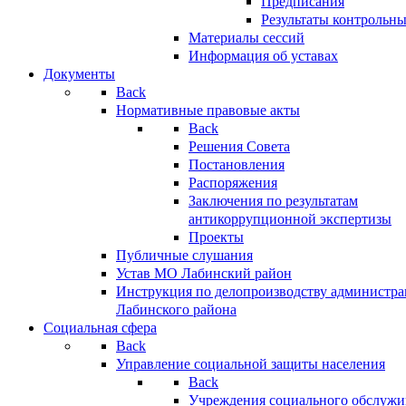
Предписания
Результаты контрольн
Материалы сессий
Информация об уставах
Документы
Back
Нормативные правовые акты
Back
Решения Совета
Постановления
Распоряжения
Заключения по результатам
антикоррупционной экспертизы
Проекты
Публичные слушания
Устав МО Лабинский район
Инструкция по делопроизводству администр
Лабинского района
Социальная сфера
Back
Управление социальной защиты населения
Back
Учреждения социального обслужи