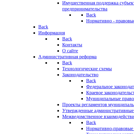
Имущественная поддержка субъект
предпринимательства
Back
Нормативно - правовы
Back
Информация
Back
Контакты
О сайте
Административная реформа
Back
Технологические схемы
Законодательство
Back
Федеральное законодат
Краевое законодательс
Муниципальные право
Проекты регламентов муниципаль
Утвержденные административные
Межведомственное взаимодейств
Back
Нормативно-правовые