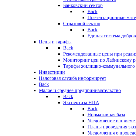
Банковский сектор
Back
Презентационные мате
Страховой сектор
Back
Единая система добро
Цены и тарифы
Back
Рекомендованные цены при реализ
Мониторинг цен по Лабинскому р
Тарифы жилищно-коммунального 
Инвестиции
Налоговая служба информирует
Back
Малое и среднее предпринимательство
Back
Экспертиза НПА
Back
Нормативная база
Уведомление о приеме
Планы проведения эк
Уведомления о провед