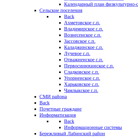
Календарный план физкультурно-
Сельские поселения
Back
Ахметовское с.п.
Владимирское с.п.
Вознесенское с.п.
Зассовское с.п.
Каладжинское с.п.
Лучевое с.п.
Отважненское с.п.
Первосинюхинское с.п.
Сладковское с.п.
Упорненское с.п.
Харьковское с.п.
Чамлыкское с.п.
СМИ района
Back
Почетные граждане
Информатизация
Back
Информационные системы
Бережливый Лабинский район