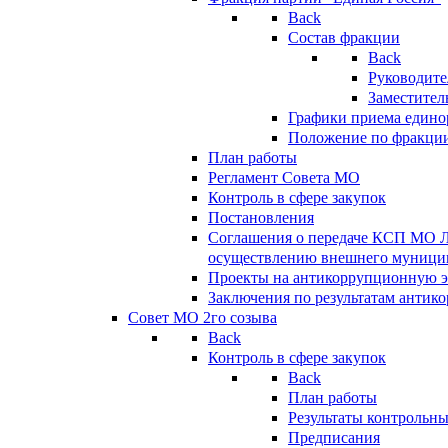
Back
Состав фракции
Back
Руководите
Заместител
Графики приема едино
Положение по фракци
План работы
Регламент Совета МО
Контроль в сфере закупок
Постановления
Соглашения о передаче КСП МО 
осуществлению внешнего муницип
Проекты на антикоррупционную э
Заключения по результатам антик
Совет МО 2го созыва
Back
Контроль в сфере закупок
Back
План работы
Результаты контрольн
Предписания