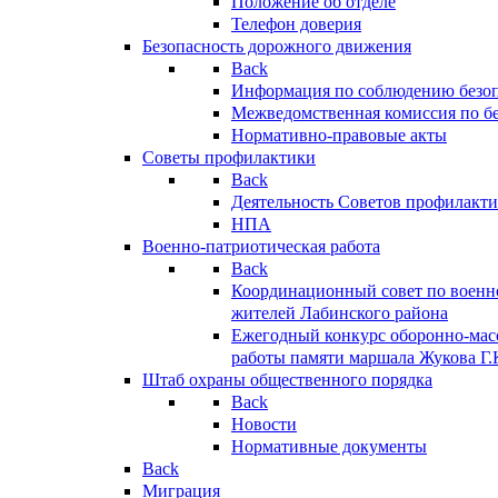
Положение об отделе
Телефон доверия
Безопасность дорожного движения
Back
Информация по соблюдению безо
Межведомственная комиссия по б
Нормативно-правовые акты
Советы профилактики
Back
Деятельность Советов профилакт
НПА
Военно-патриотическая работа
Back
Координационный совет по военн
жителей Лабинского района
Ежегодный конкурс оборонно-мас
работы памяти маршала Жукова Г.
Штаб охраны общественного порядка
Back
Новости
Нормативные документы
Back
Миграция