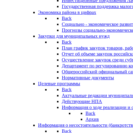
Инвестиционные предложения Ла
Государственная поддержка мало
Экономика района в цифрах
Back
Социально - экономическое разви
Прогнозы социально-экономическо
Закупки для муниципальных нужд
Back
План график закупок товаров, ра
Отчет об объеме закупок российск
Осуществление закупок среди с
Департамент по регулированию ко
Общероссийский официальный сайт
Нормативные документы
Целевые программы
Back
Актуальные редакции муниципал
Действующие НПА
Информация о ходе реализации и
Back
Архив
Информация о несостоятельности (банкротств
Back