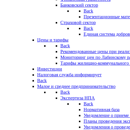
Банковский сектор
Back
Презентационные мате
Страховой сектор
Back
Единая система добро
Цены и тарифы
Back
Рекомендованные цены при реализ
Мониторинг цен по Лабинскому р
Тарифы жилищно-коммунального 
Инвестиции
Налоговая служба информирует
Back
Малое и среднее предпринимательство
Back
Экспертиза НПА
Back
Нормативная база
Уведомление о приеме
Планы проведения эк
Уведомления о провед