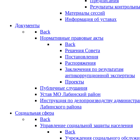
Предписания
Результаты контрольн
Материалы сессий
Информация об уставах
Документы
Back
Нормативные правовые акты
Back
Решения Совета
Постановления
Распоряжения
Заключения по результатам
антикоррупционной экспертизы
Проекты
Публичные слушания
Устав МО Лабинский район
Инструкция по делопроизводству администр
Лабинского района
Социальная сфера
Back
Управление социальной защиты населения
Back
Учреждения социального обслужи