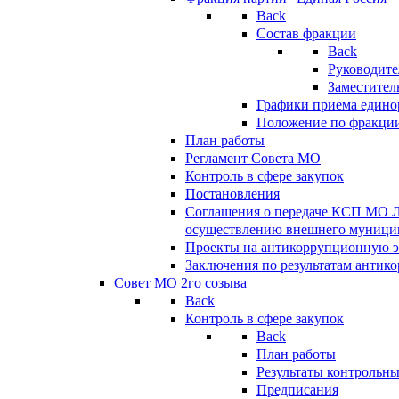
Back
Состав фракции
Back
Руководите
Заместител
Графики приема едино
Положение по фракци
План работы
Регламент Совета МО
Контроль в сфере закупок
Постановления
Соглашения о передаче КСП МО 
осуществлению внешнего муницип
Проекты на антикоррупционную э
Заключения по результатам антик
Совет МО 2го созыва
Back
Контроль в сфере закупок
Back
План работы
Результаты контрольн
Предписания