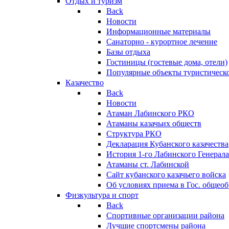
Отдых и туризм
Back
Новости
Информационные материалы
Санаторно - курортное лечение
Базы отдыха
Гостиницы (гостевые дома, отели)
Популярные объекты туристическо
Казачество
Back
Новости
Атаман Лабинского РКО
Атаманы казачьих обществ
Структура РКО
Декларация Кубанского казачества
История 1-го Лабинского Генерала
Атаманы ст. Лабинской
Cайт кубанского казачьего войска
Об условиях приема в Гос. общео
Физкультура и спорт
Back
Спортивные организации района
Лучшие спортсмены района