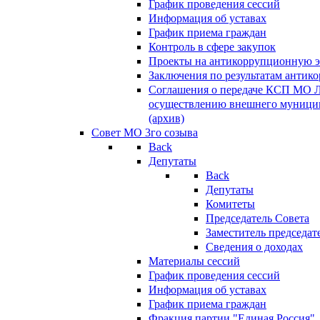
График проведения сессий
Информация об уставах
График приема граждан
Контроль в сфере закупок
Проекты на антикоррупционную э
Заключения по результатам антик
Соглашения о передаче КСП МО 
осуществлению внешнего муницип
(архив)
Совет МО 3го созыва
Back
Депутаты
Back
Депутаты
Комитеты
Председатель Совета
Заместитель председат
Сведения о доходах
Материалы сессий
График проведения сессий
Информация об уставах
График приема граждан
Фракция партии "Единая Россия"