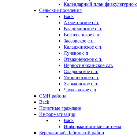
Календарный план физкультурно-
Сельские поселения
Back
Ахметовское с.п.
Владимирское с.п.
Вознесенское с.п.
Зассовское с.п.
Каладжинское с.п.
Лучевое с.п.
Отважненское с.п.
Первосинюхинское с.п.
Сладковское с.п.
Упорненское с.п.
Харьковское с.п.
Чамлыкское с.п.
СМИ района
Back
Почетные граждане
Информатизация
Back
Информационные системы
Бережливый Лабинский район