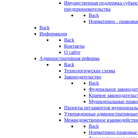
Имущественная поддержка субъект
предпринимательства
Back
Нормативно - правовы
Back
Информация
Back
Контакты
О сайте
Административная реформа
Back
Технологические схемы
Законодательство
Back
Федеральное законодат
Краевое законодательс
Муниципальные право
Проекты регламентов муниципаль
Утвержденные административные
Межведомственное взаимодейств
Back
Нормативно-правовые