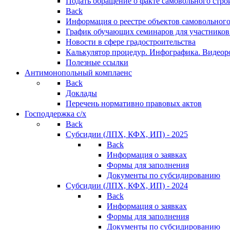
Подать обращение о факте самовольного стро
Back
Информация о реестре объектов самовольного
График обучающих семинаров для участников
Новости в сфере градостроительства
Калькулятор процедур. Инфографика. Видеор
Полезные ссылки
Антимонопольный комплаенс
Back
Доклады
Перечень нормативно правовых актов
Господдержка с/х
Back
Субсидии (ЛПХ, КФХ, ИП) - 2025
Back
Информация о заявках
Формы для заполнения
Документы по субсидированию
Субсидии (ЛПХ, КФХ, ИП) - 2024
Back
Информация о заявках
Формы для заполнения
Документы по субсидированию